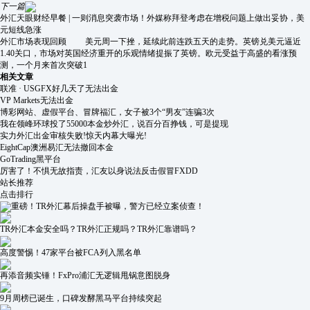
下一篇
外汇天眼财经早餐 | 一则消息突袭市场！外媒称拜登考虑在增税问题上做出妥协，美
元短线急涨
外汇市场表现回顾 美元周一下挫，延续此前连跌五天的走势。英镑兑美元逼近
1.40关口，市场对英国经济重开的乐观情绪提振了英镑。欧元受益于高盛的看涨预
测，一个月来首次突破1
相关文章
联准 · USGFX好几天了无法出金
VP Markets无法出金
博彩网站、虚假平台、冒牌福汇，女子被3个“男友”连骗3次
我在领峰环球投了55000本金炒外汇，说百分百挣钱，可是提现
实力外汇出金审核失败!惊天内幕大曝光!
EightCap澳洲易汇无法撤回本金
GoTrading黑平台
厉害了！不惧无故指责，汇友以身说法反击假冒FXDD
站长推荐
点击排行
重磅！TR外汇幕后操盘手被曝，警方已经立案侦查！
TR外汇本金安全吗？TR外汇正规吗？TR外汇靠谱吗？
高度警惕！47家平台被FCA列入黑名单
再添音频实锤！FxPro浦汇无逻辑甩锅意图脱身
9月周榜已诞生，口碑发酵黑马平台持续突起