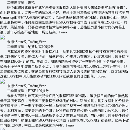
二季度展望：道指
这个由30只成份股构成的基准美国股指对大部分美国人来说是事实上的“股市”，
而且以此衡量，过去一年的情况相当好。在那个期间道指虽没有得到像特斯拉汽车与
Gamestop那样的“人生赢家”的助力，也还是斩获超过40%的涨幅。该股指仍处于健康
的上涨趋势中，任何短线回落始终得到50天指数移动均线（目前落在32500附近）的
支撑。展望后市，只要这种整体技术结构保持不变，道指阻力最小的方向仍将是上
涨，后市或接连不断地创下历史新高。Forex
来源: StoneX, TradingView
二季度展望：纳斯达克100指数
与其呆板迟滞的美国对手股指相比，纳斯达克100指数这个科技权重股指自疫情
低点以来的反弹力度惊人得多，虽然过去几个季度力有未逮。此文发稿时，该股指正
在测试13900附近的前历史高点，测试的结果可望奠定一季度余下时间走势的基调。
如果干净利落地突破至历史高点，可望为短期内补涨上攻15000点上方打开空间，但
若突破阻力位失败，交易员抛弃科技股转而进入更为传统的“重启交易”，或导致纳斯
达克100指数朝50天指数移动均线13000附近或更低的价位回落。Forex
来源: StoneX, TradingView
二季度展望：FTSE 100指数
来看大西洋对岸英国交易最广泛的股指FTSE100指数。该股指目前的价位依然远
低于其历史高点，与美国主要股指形成鲜明的对比。话虽如此，此文发稿时的价格走
势值得注意：在一季度于6000一线上轨徘徊了整整一个季度后终于探上7000点心理大
关。上档方面，需要关注的下个阻力位将在由前支撑位转化而来的阻力位7100，该位
可能是潜在反击7000一线上轨的历史高点之前最后的障碍。与此同时，该股指任何短
线回落都有可能在上翘的50天指数移动均线（目前落在6750区域）处企稳。如果下破
年内低点6400，中线上涨趋势或化为乌有。Forex