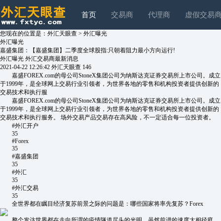
首页
交易商
代理商
虚假交易
您现在的位置是：
外汇天眼查
>
外汇曝光
外汇曝光
嘉盛集团：【嘉盛集团】二季度全球股指:只朝着阻力最小方向运行!
外汇曝光
外汇交易商最新消息
2021-04-22 12:26:42
外汇天眼查
146
嘉盛FOREX.com的母公司StoneX集团公司为纳斯达克证券交易所上市公司。成立
于1999年，是全球网上交易行业引领者，为世界各地的零售和机构投资者提供创新的
交易技术和执行服
嘉盛FOREX.com的母公司StoneX集团公司为纳斯达克证券交易所上市公司。成立
于1999年，是全球网上交易行业引领者，为世界各地的零售和机构投资者提供创新的
交易技术和执行服务。 场外交易产品交易存在高风险，不一定适合每一位投资者。
#外汇开户
35
#Forex
35
#嘉盛集团
35
#外汇
35
#外汇交易
35
全世界都在瞩目经济复苏前景之际的问题是：哪些国家将率先复苏？Forex
整个发达世界都在走向所谓的疫情隧道尽头的光明，虽然前进的速度大相径庭。