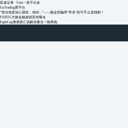
富途证券 · Futu一直不出金
GoTrading黑平台
​“我当他是知心朋友，他却...”——被这些骗局“宰杀”的可不止是钱财！
FXBTG大旗金融虚假宣传曝光
EightCap澳洲易汇说解决爆仓一拖再拖