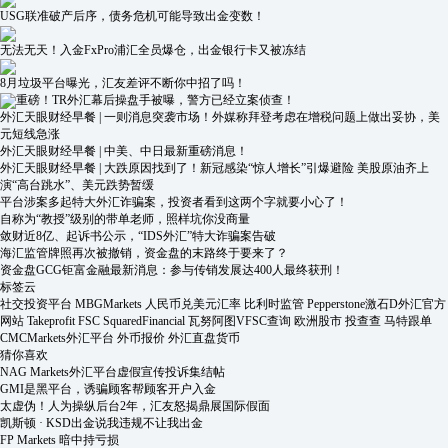
USG联准破产后序，债务危机可能导致出金变数！
无法无天！入金FxPro浦汇全员爆仓，出金银行卡又被冻结
8月垃圾平台曝光，汇友差评不断你中招了吗！
重磅！TR外汇幕后操盘手被曝，警方已经立案侦查！
外汇天眼财经早餐 | 一则消息突袭市场！外媒称拜登考虑在增税问题上做出妥协，美
元短线急涨
外汇天眼财经早餐 | 中美、中日最新重磅消息！
外汇天眼财经早餐 | 大跌原因找到了！新冠感染“惊人增长”引爆避险 美股原油齐上
演“高台跳水”、美元跌势暂缓
平台涉案多起特大外汇诈骗案，投资者看到这两个字就要小心了！
自称为“教授”级别的带单老师，照样坑你没商量
敛财近8亿、起诉书公示，“IDS外汇”特大诈骗案告破
海汇监管牌照再次被撤销，资金盘的末路终于要来了？
资金盘GCG钜富金融最新消息：参与传销发展达400人最终获刑！
标签云
社交投资平台
MBGMarkets
人民币兑美元汇率
比利时监管
Pepperstone激石D外汇官方
网站
Takeprofit
FSC
SquaredFinancial
瓦努阿图VFSC查询
欧洲股市
投查查
马特跟单
CMCMarkets外汇平台
外币报价
外汇直盘货币
猜你喜欢
NAG Markets外汇平台虚假宣传投诉集结帖
GMI是黑平台，诱骗顾客帮顾客开户入金
太虚伪！人为操纵后台2年，汇友怒揭鼎展国际假面
凯斯顿 · KSD出金说我违规不让我出金
FP Markets 暗中持亏损