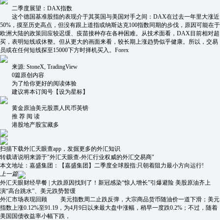
二季度展望：DAX指数
这个德国基准股指的表现介于其英国与美国对手之间：DAX在过去一年里大涨近
50%，摸至历史高点，但没有跟上道指或纳斯达克100指数同期的步伐，原因可能在于
欧洲大陆的政策回应较迟缓、疫苗接种存在各种困难。从技术面看，DAX目前相对超
买，表明短线或休整。但从更大的画面来看，较长期上涨趋势似乎健康。所以，交易
员或在任何短线探至15000下方时择机买入。Forex
来源: StoneX, TradingView
0篇原创内容
为了给你更好的阅读体验
建议将本订阅号【设为星标】
黄金原油美元股票人民币英镑
推 荐 阅 读
港股地产股宝藏多
扫描下载外汇天眼查app，发掘更多的外汇知识
转载请说明来源于"外汇天眼查-外汇行业权威的外汇交易商"
本文地址：
嘉盛集团：【嘉盛集团】二季度全球股指:只朝着阻力最小方向运行!
上一篇
外汇天眼财经早餐 | 大跌原因找到了！新冠感染“惊人增长”引爆避险 美股原油齐上
演“高台跳水”、美元跌势暂缓
外汇市场表现回顾 美元指数周二止跌反弹，大宗商品货币随油价一道下滑；美元
指数上涨0.12%至91.19，为4月9日以来最大盘中涨幅，稍早一度跌0.2%；不过，随着
美国国债收益率小幅下跌，