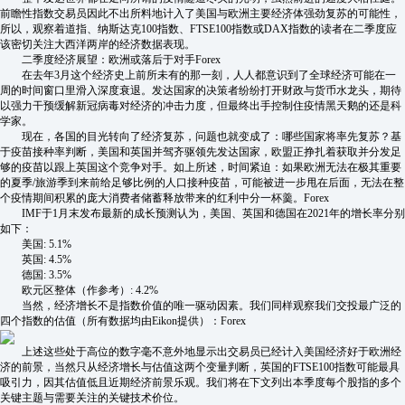
前瞻性指数交易员因此不出所料地计入了美国与欧洲主要经济体强劲复苏的可能性，
所以，观察着道指、纳斯达克100指数、FTSE100指数或DAX指数的读者在二季度应
该密切关注大西洋两岸的经济数据表现。
二季度经济展望：欧洲或落后于对手Forex
在去年3月这个经济史上前所未有的那一刻，人人都意识到了全球经济可能在一
周的时间窗口里滑入深度衰退。发达国家的决策者纷纷打开财政与货币水龙头，期待
以强力干预缓解新冠病毒对经济的冲击力度，但最终出手控制住疫情黑天鹅的还是科
学家。
现在，各国的目光转向了经济复苏，问题也就变成了：哪些国家将率先复苏？基
于疫苗接种率判断，美国和英国并驾齐驱领先发达国家，欧盟正挣扎着获取并分发足
够的疫苗以跟上英国这个竞争对手。如上所述，时间紧迫：如果欧洲无法在极其重要
的夏季/旅游季到来前给足够比例的人口接种疫苗，可能被进一步甩在后面，无法在整
个疫情期间积累的庞大消费者储蓄释放带来的红利中分一杯羹。Forex
IMF于1月末发布最新的成长预测认为，美国、英国和德国在2021年的增长率分别
如下：
美国: 5.1%
英国: 4.5%
德国: 3.5%
欧元区整体（作参考）: 4.2%
当然，经济增长不是指数价值的唯一驱动因素。我们同样观察我们交投最广泛的
四个指数的估值（所有数据均由Eikon提供）：Forex
上述这些处于高位的数字毫不意外地显示出交易员已经计入美国经济好于欧洲经
济的前景，当然只从经济增长与估值这两个变量判断，英国的FTSE100指数可能最具
吸引力，因其估值低且近期经济前景乐观。我们将在下文列出本季度每个股指的多个
关键主题与需要关注的关键技术价位。