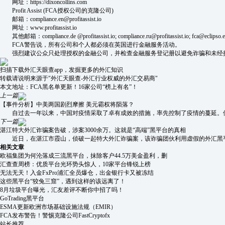
网址：https://dixoncollins.com
Profit Assist (FCA授权公司的克隆公司)
邮箱：compliance.en@profitassist.io
网址：www.profitassist.io
其他邮箱：compliance.de @profitassist.io; compliance.ru@profitassist.io; fca@eclipso.eu;
FCA警告说，所有公司和个人都必须在英国进行金融服务活动。
强烈建议公众只处理授权的金融公司，并检查金融服务登记册以避免诈骗和未经
扫描下载外汇天眼查app，发掘更多的外汇知识
转载请说明来源于"外汇天眼查-外汇行业权威的外汇交易商"
本文地址：
FCA黑名单更新！16家公司“榜上有名”！
上一篇
【事件分析】中美两国剧烈摩擦 美元霸权将陨落？
自过去一年以来，中国对疫情采取了卓有成效的措施，率先控制了疫情的蔓延。但
下一篇
湛江特大外汇诈骗案告破，涉案3000余万。这就是“高端”黑平台的真相
近日，在湛江市霞山，侦破一起特大外汇诈骗案，该诈骗团伙利用虚假的外汇黑平台实
相关文章
欧福集团为何沦落成三流黑平台，抹除客户44.5万美金盈利，删
汇查查周榜：优质平台光环势头惊人，10家平台锋锐上榜
无法无天！入金FxPro浦汇全员爆仓，出金银行卡又被冻结
这些黑平台“狡兔三窟”，遇到这样的该远离了！
8月垃圾平台曝光，汇友差评不断你中招了吗！
GoTrading黑平台
ESMA更新欧洲市场基础设施法规（EMIR）
FCA发布警告！警惕克隆公司FastCryptofx
站长推荐