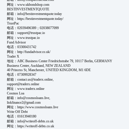
网址：www.ukbondshop.com
BESTINVESTMENTQUOTE
邮箱：info@bestinvestmentquote.today
网址：https://bestinvestmentquote.today/
TrustPac
电话：02039496389；02038077099
邮箱：support@trustpac.io
网址：www.trustpac.io
Fund Advisor
电话：03300431742
网址：http://fundadvisor.co.uk/
Trader X
地址：ABC Business Center Friedrichstrabe 79, 10117 Berlin, GERMANY
Business Center, Auckland, NEW ZEALAND
40 Princess St, Manchester, UNITED KINGDOM, M1 6DE
电话：07309928347
邮箱：contact.us@traderx.online,
support@traderx.online
网址：www.traderx.online
Cosmos Loa
邮箱：info@cosmosloans.live,
liskfinance2@gmail.com
网址：https://www.cosmosloans.live
Write Off Debt
电话：01613940180
邮箱：info@writeoff-debts.co.uk
网址：https://writeoff-debts.co.uk