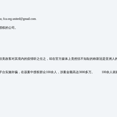
 fca.org.united@gmail.com.
授权的公司。
美政客对其境内的疫情听之任之，却在官方媒体上竟然恬不知耻的称新冠是亚洲人
施诈骗，在该案中授权群众100余人，涉案金额高达3000多万。 100余人就被