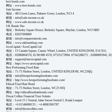
best bonds.com
网址：www.best-bonds.com
Safe Income
地址：483 Green Lanes, Palmers Green, London, N13 4
邮箱：info@safe-income.co.uk
网址：www.safe-income.co.uk
UK Bonds Sho
地址：Berkeley Square House, Berkeley Square, Mayfair, London, W1J 6BD
电话：02037694869
邮箱：info@compareratesuk.com
网址：www.ukbondshop.com
AroxCapital / AroxCapital Ltd
地址：15 Canada Square, Canary Wharf, London, UNITED KINGDOM, E14 5GL
电话：02080894570, 02 08 089 4570, 07535173994, 07542288273；02080895941, 02 08
邮箱：support@aeroxcapital.com
网址：https://www.aroxcapital.com
Best Performing Fixed Rate
地址：71-75 Shelton Street, London, UNITED KINGDOM, WC259jQ
邮箱：info@bestperformingfixedrates.com
网址：http://www.bestperformingfixedrates.com/
Ethical Fixed Rate Bond
地址：71-75 Shelton Street, London, WC25 9JQ
网址：http://ethicalfixedratebonds.com/
Dixon Collins Financial Trust Solutio
地址：Level 15 1 Sentral, Jalan Stesen Sentral 5, Kuala Lumpur
电话：+6 01546000155；+4 48081963787
邮箱：info@dixoncollins.com