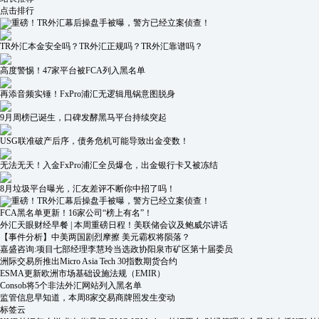
点击排行
重磅！TR外汇幕后操盘手被曝，警方已经立案侦查！
TR外汇本金安全吗？TR外汇正规吗？TR外汇靠谱吗？
高度警惕！47家平台被FCA列入黑名单
再添音频实锤！FxPro浦汇无逻辑甩锅意图脱身
9月周榜已诞生，口碑发酵黑马平台持续突起
USG联准破产后序，债务危机可能导致出金变数！
无法无天！入金FxPro浦汇全员爆仓，出金银行卡又被冻结
8月垃圾平台曝光，汇友差评不断你中招了吗！
重磅！TR外汇幕后操盘手被曝，警方已经立案侦查！
FCA黑名单更新！16家公司“榜上有名”！
外汇天眼财经早餐 | 本周重磅日程！美联储会议及鲍威尔讲话
【事件分析】中美两国剧烈摩擦 美元霸权将陨落？
嘉盛咨询:项目七部经理李慧玲当选政协阳泉市矿区第十届委员
洲际交易所推出Micro Asia Tech 30指数期货合约
ESMA更新欧洲市场基础设施法规（EMIR）
Consob将5个非法外汇网站列入黑名单
监管信息早知道，本周8家交易商牌照发生变动
标签云