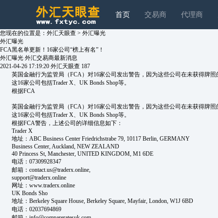
首页
交易商
代理商
您现在的位置是：
外汇天眼查
>
外汇曝光
外汇曝光
FCA黑名单更新！16家公司“榜上有名”！
外汇曝光
外汇交易商最新消息
2021-04-26 17:19:20
外汇天眼查
187
英国金融行为监管局（FCA）对16家公司发出警告，因为这些公司在未获得牌照
这16家公司包括Trader X、UK Bonds Shop等。
根据FCA
英国金融行为监管局（FCA）对16家公司发出警告，因为这些公司在未获得牌照
这16家公司包括Trader X、UK Bonds Shop等。
根据FCA警告，上述公司的详细信息如下：
Trader X
地址：ABC Business Center Friedrichstrabe 79, 10117 Berlin, GERMANY
Business Center, Auckland, NEW ZEALAND
40 Princess St, Manchester, UNITED KINGDOM, M1 6DE
电话：07309928347
邮箱：contact.us@traderx.online,
support@traderx.online
网址：www.traderx.online
UK Bonds Sho
地址：Berkeley Square House, Berkeley Square, Mayfair, London, W1J 6BD
电话：02037694869
邮箱：info@compareratesuk.com