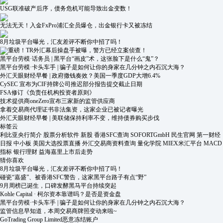
USG联准破产后序，债务危机可能导致出金变数！
无法无天！入金FxPro浦汇全员爆仓，出金银行卡又被冻结
8月垃圾平台曝光，汇友差评不断你中招了吗！
重磅！TR外汇幕后操盘手被曝，警方已经立案侦查！
黑平台劳模·话务员 | 黑平台“画皮”术，这张脸下是什么“鬼”？
黑平台劳模·卡头车手 | 骗子是如何让你的身家在几分钟之内石沉大海？
外汇天眼财经早餐 | 政府撒钱奏效？美国一季度GDP大增6.4%
CySEC 宣布为CIF持牌公司推迟部分报告提交截止日期
FSA修订《负责任机构投资者原则》
技术提供商oneZero宣布三家新的监管供应商
拿着交易商代理证书非法集资，这家企业已被记者曝光
外汇天眼财经早餐 | 美联储保持利率不变，维持债券购买步伐
标签云
利比亚央行简介
股票分析软件
新股
香港SFC查询
SOFORTGmbH
民生官网
第一财经
日报
中小板
美国大选投票直播
外汇交易商资料查询
量化学院
MIEX米汇平台
MACD
指标
银行理财
益海嘉里上市后走势
猜你喜欢
8月垃圾平台曝光，汇友差评不断你中招了吗！
碰瓷“嘉盛”、被香港SFC警告，这家黑平台路子有点“野”
9月周榜已诞生，口碑发酵黑马平台持续突起
Kohle Capital · 柯尔资本靠谱吗？是否是资金盘
黑平台劳模·卡头车手 | 骗子是如何让你的身家在几分钟之内石沉大海？
监管信息早知道，本周交易商牌照变动来啦~
GoTrading Group Limited恶意冻结账户