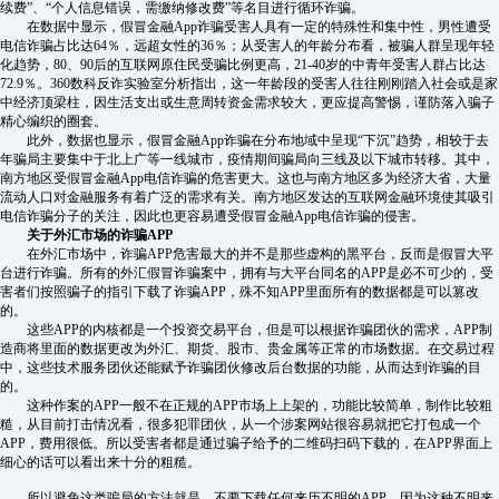
续费”、“个人信息错误，需缴纳修改费”等名目进行循环诈骗。
在数据中显示，假冒金融App诈骗受害人具有一定的特殊性和集中性，男性遭受
电信诈骗占比达64％，远超女性的36％；从受害人的年龄分布看，被骗人群呈现年轻
化趋势，80、90后的互联网原住民受骗比例更高，21-40岁的中青年受害人群占比达
72.9％。360数科反诈实验室分析指出，这一年龄段的受害人往往刚刚踏入社会或是家
中经济顶梁柱，因生活支出或生意周转资金需求较大，更应提高警惕，谨防落入骗子
精心编织的圈套。
此外，数据也显示，假冒金融App诈骗在分布地域中呈现“下沉”趋势，相较于去
年骗局主要集中于北上广等一线城市，疫情期间骗局向三线及以下城市转移。其中，
南方地区受假冒金融App电信诈骗的危害更大。这也与南方地区多为经济大省，大量
流动人口对金融服务有着广泛的需求有关。南方地区发达的互联网金融环境使其吸引
电信诈骗分子的关注，因此也更容易遭受假冒金融App电信诈骗的侵害。
关于外汇市场的诈骗APP
在外汇市场中，诈骗APP危害最大的并不是那些虚构的黑平台，反而是假冒大平
台进行诈骗。所有的外汇假冒诈骗案中，拥有与大平台同名的APP是必不可少的，受
害者们按照骗子的指引下载了诈骗APP，殊不知APP里面所有的数据都是可以篡改
的。
这些APP的内核都是一个投资交易平台，但是可以根据诈骗团伙的需求，APP制
造商将里面的数据更改为外汇、期货、股市、贵金属等正常的市场数据。在交易过程
中，这些技术服务团伙还能赋予诈骗团伙修改后台数据的功能，从而达到诈骗的目
的。
这种作案的APP一般不在正规的APP市场上上架的，功能比较简单，制作比较粗
糙，从目前打击情况看，很多犯罪团伙，从一个涉案网站很容易就把它打包成一个
APP，费用很低。所以受害者都是通过骗子给予的二维码扫码下载的，在APP界面上
细心的话可以看出来十分的粗糙。
所以避免这类骗局的方法就是，不要下载任何来历不明的APP，因为这种不明来