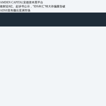
AMDEN CAPITAL安德资本黑平台
敛财近8亿、起诉书公示，“IDS外汇”特大诈骗案告破
ADSS宣布撤出亚洲市场