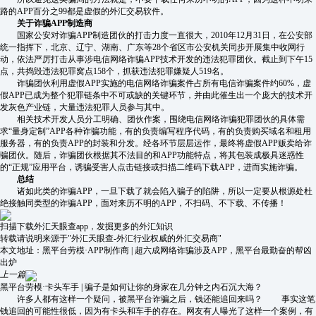
路的APP百分之99都是虚假的外汇交易软件。
关于诈骗APP制造商
国家公安对诈骗APP制造团伙的打击力度一直很大，2010年12月31日，在公安部
统一指挥下，北京、辽宁、湖南、广东等28个省区市公安机关同步开展集中收网行
动，依法严厉打击从事涉电信网络诈骗APP技术开发的违法犯罪团伙。截止到下午15
点，共捣毁违法犯罪窝点158个，抓获违法犯罪嫌疑人519名。
诈骗团伙利用虚假APP实施的电信网络诈骗案件占所有电信诈骗案件约60%，虚
假APP已成为整个犯罪链条中不可或缺的关键环节，并由此催生出一个庞大的技术开
发灰色产业链，大量违法犯罪人员参与其中。
相关技术开发人员分工明确、团伙作案，围绕电信网络诈骗犯罪团伙的具体需
求“量身定制”APP各种诈骗功能，有的负责编写程序代码，有的负责购买域名和租用
服务器，有的负责APP的封装和分发。经各环节层层运作，最终将虚假APP贩卖给诈
骗团伙。随后，诈骗团伙根据其不法目的和APP功能特点，将其包装成极具迷惑性
的“正规”应用平台，诱骗受害人点击链接或扫描二维码下载APP，进而实施诈骗。
总结
诸如此类的诈骗APP，一旦下载了就会陷入骗子的陷阱，所以一定要从根源处杜
绝接触同类型的诈骗APP，面对来历不明的APP，不扫码、不下载、不传播！
扫描下载外汇天眼查app，发掘更多的外汇知识
转载请说明来源于"外汇天眼查-外汇行业权威的外汇交易商"
本文地址：
黑平台劳模·APP制作商 | 超六成网络诈骗涉及APP，黑平台最勤奋的帮凶
出炉
上一篇
黑平台劳模·卡头车手 | 骗子是如何让你的身家在几分钟之内石沉大海？
许多人都有这样一个疑问，被黑平台诈骗之后，钱还能追回来吗？ 事实这笔
钱追回的可能性很低，因为有卡头和车手的存在。网友有人曝光了这样一个案例，有