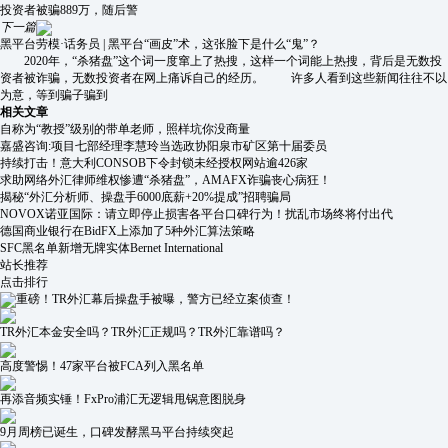
投资者被骗889万，随后警
下一篇
黑平台劳模·话务员 | 黑平台“画皮”术，这张脸下是什么“鬼”？
2020年，“杀猪盘”这个词一度窜上了热搜，这样一个词能上热搜，背后是无数投
资者被诈骗，无数投资者在网上痛诉自己的经历。 许多人看到这些新闻往往不以
为意，等到骗子骗到
相关文章
自称为“教授”级别的带单老师，照样坑你没商量
嘉盛咨询:项目七部经理李慧玲当选政协阳泉市矿区第十届委员
持续打击！意大利CONSOB下令封锁未经授权网站逾426家
求助网络外汇律师维权惨遭“杀猪盘”，AMAFX诈骗丧心病狂！
揭秘“外汇分析师、操盘手6000底薪+20%提成”招聘骗局
NOVOX诺亚国际：请立即停止损害各平台口碑行为！扰乱市场终将付出代
德国商业银行在BidFX上添加了5种外汇算法策略
SFC黑名单新增无牌实体Bernet International
站长推荐
点击排行
重磅！TR外汇幕后操盘手被曝，警方已经立案侦查！
TR外汇本金安全吗？TR外汇正规吗？TR外汇靠谱吗？
高度警惕！47家平台被FCA列入黑名单
再添音频实锤！FxPro浦汇无逻辑甩锅意图脱身
9月周榜已诞生，口碑发酵黑马平台持续突起