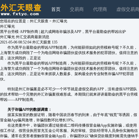
首页
交易商
代理商
虚假交易
您现在的位置是：
外汇天眼查
>
外汇曝光
外汇曝光
黑平台劳模·APP制作商 | 超六成网络诈骗涉及APP，黑平台最勤奋的帮凶出炉
外汇曝光
外汇交易商最新消息
2021-05-06 08:52:04
外汇天眼查
135
作为黑平台最勤奋的帮凶APP制造商，为何能获得如此的劳模称号呢？不久前，
上海警方成功捣毁了一个为电信网络诈骗团伙提供技术服务的犯罪团伙。值得注意的
是，这次捣毁的，正是近
作为黑平台最勤奋的帮凶APP制造商，为何能获得如此的劳模称号呢？不久前，
上海警方成功捣毁了一个为电信网络诈骗团伙提供技术服务的犯罪团伙。值得注意的
是，这次捣毁的，正是近年来抓获人数最多、架构最全的专业制售诈骗APP犯罪团
伙。
特别是外汇诈骗案是必不可少一个环节就是虚假交易的APP，没有虚假APP团队
的技术帮助一个完整的外汇诈骗案很难形成。本期我们就来讲讲最勤奋的黑平台劳模
帮凶——APP制造商。
关于诈骗APP的数据调查：
据某实验室的数据证明，随着中国农历春节的到来，由于年底“钱荒”等诱因，假
冒金融App骗局激增，诈骗指数环比增长19%。
在这类案件中，诈骗团伙通过链接或二维码传播假冒金融App实施诈骗，或使用
假工作证、假营业执照冒充互金公司客服、风控审核、贷款经理等人员身份实施电信
诈骗。通常在受害者接触假冒金融App后，诈骗团伙以“确保贷款额度到账需先缴纳手