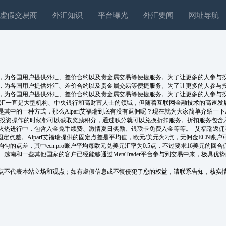
虚假交易商
外汇知识
平台曝光
外汇要闻
网址导航
汇交易商，为各国用户提供外汇、差价合约以及贵金属交易等便捷服务。为了让更多的人参
汇交易商，为各国用户提供外汇、差价合约以及贵金属交易等便捷服务。为了让更多的人参
易商，为各国用户提供外汇、差价合约以及贵金属交易等便捷服务。为了让更多的人参与
汇一直是大型机构、中央银行和高财富人士的领域，但随着互联网金融技术的高速发
种方式，那么Alpari艾福瑞到底有没有返佣呢？现在就为大家简单介绍一下Alpari
交易、投资操作的时候都可以获取奖励积分，通过积分就可以兑换折扣服务。折扣服务包
热进行中，包含入金免手续费、激情夏日奖励、银联卡免费入金等等。 艾福瑞返佣有多
差。Alpari艾福瑞提供的固定点差是平均值，欧元/美元为2点，无佣金ECN账户可
均匀的点差，其中ecn.pro账户平均每欧元兑美元汇率为0.5点，不过要求16美元的回合
和一些其他国家的客户已经能够通过MetaTrader平台参与到交易中来，极具优势
点不代表本站立场和观点；如有虚假信息或不慎侵犯了您的权益，请联系告知，核实