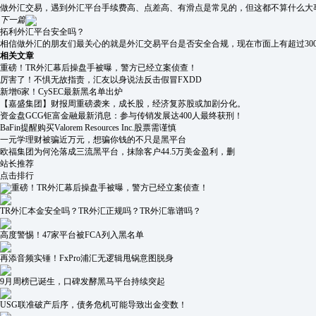
做外汇交易，遇到外汇平台手续费高、点差高、有滑点是常见的，但这都不算什么大
下一篇
拓利外汇平台安全吗？
相信做外汇的朋友们最关心的就是外汇交易平台是否安全合规，现在市面上有超过30
相关文章
重磅！TR外汇幕后操盘手被曝，警方已经立案侦查！
厉害了！不惧无故指责，汇友以身说法反击假冒FXDD
新增6家！CySEC最新黑名单出炉
【嘉盛集团】财报周重磅袭来，成长股，经济复苏股或加剧分化。
资金盘GCG钜富金融最新消息：参与传销发展达400人最终获刑！
BaFin提醒购买Valorem Resources Inc.股票需谨慎
一元学理财被骗近万元，想骗你钱的不只是黑平台
欧福集团为何沦落成三流黑平台，抹除客户44.5万美金盈利，删
站长推荐
点击排行
重磅！TR外汇幕后操盘手被曝，警方已经立案侦查！
TR外汇本金安全吗？TR外汇正规吗？TR外汇靠谱吗？
高度警惕！47家平台被FCA列入黑名单
再添音频实锤！FxPro浦汇无逻辑甩锅意图脱身
9月周榜已诞生，口碑发酵黑马平台持续突起
USG联准破产后序，债务危机可能导致出金变数！