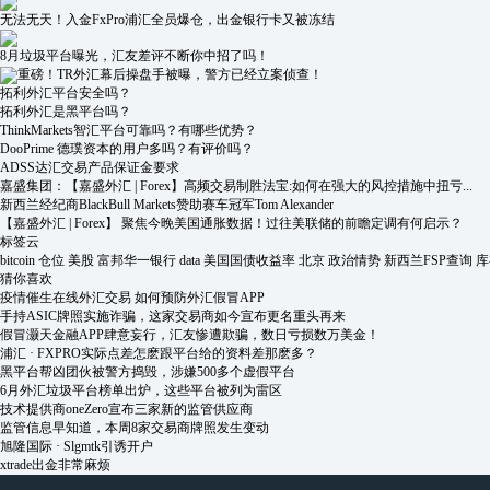
无法无天！入金FxPro浦汇全员爆仓，出金银行卡又被冻结
8月垃圾平台曝光，汇友差评不断你中招了吗！
重磅！TR外汇幕后操盘手被曝，警方已经立案侦查！
拓利外汇平台安全吗？
拓利外汇是黑平台吗？
ThinkMarkets智汇平台可靠吗？有哪些优势？
DooPrime 德璞资本的用户多吗？有评价吗？
ADSS达汇交易产品保证金要求
嘉盛集团：【嘉盛外汇 | Forex】高频交易制胜法宝:如何在强大的风控措施中扭亏...
新西兰经纪商BlackBull Markets赞助赛车冠军Tom Alexander
【嘉盛外汇 | Forex】 聚焦今晚美国通胀数据！过往美联储的前瞻定调有何启示？
标签云
bitcoin
仓位
美股
富邦华一银行
data
美国国债收益率
北京
政治情势
新西兰FSP查询
库
猜你喜欢
疫情催生在线外汇交易 如何预防外汇假冒APP
手持ASIC牌照实施诈骗，这家交易商如今宣布更名重头再来
假冒灏天金融APP肆意妄行，汇友惨遭欺骗，数日亏损数万美金！
浦汇 · FXPRO实际点差怎麽跟平台给的资料差那麽多？
黑平台帮凶团伙被警方捣毁，涉嫌500多个虚假平台
6月外汇垃圾平台榜单出炉，这些平台被列为雷区
技术提供商oneZero宣布三家新的监管供应商
监管信息早知道，本周8家交易商牌照发生变动
旭隆国际 · Slgmtk引诱开户
xtrade出金非常麻烦