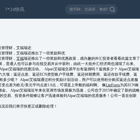
7*24快讯
与投资理财，艾福瑞还
与投资理财，艾福瑞还推出了一些奖励和优
投资理财，
艾福
瑞还推出了一些奖励和优惠政策，感兴趣的外汇投资者看看此篇文章了
展，普通人也可以参与在线交易并从中获利，由此一大批外汇经济商也涌现了出来。
艾福瑞的优惠活动。 Alpari艾福瑞交易平台有返佣吗？返佣多少？ Alpari艾福瑞
含六大项：返还点差、返还ECN类型账户手续费、返还掉期费用、返还存款手续费、返
少呢？ Alpari艾福瑞通过积分奖励计划活动，用户可以使用积分购买返还点差服
变点差为欧元/美元平均点差1.0点，可谓是上帝般的福利啊。 像
LiteForex
为其ECN账
佣金。 Alpari艾福瑞近年来在亚洲市场发展极为迅速，公司也于2015年确定了新的战略
的交易、投资条件能够让客户迅速体验到Alpari艾福瑞的优质服务！公司一直在创新
情况后我们将尽快更正或删除处理！