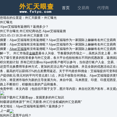
首页
交易商
代理商
您现在的位置是：
外汇天眼查
>
外汇曝光
外汇曝光
Alpari艾福瑞有返佣吗？返佣多少？
外汇平台曝光
外汇经纪商动态
Alpari艾福瑞返佣
2021-05-13 18:20:48
外汇天眼查
138
摘要：Alpari艾福瑞有没有返佣呢？Alpari艾福瑞作为一家国际上赫赫有名外
摘要：Alpari艾福瑞有没有返佣呢？Alpari艾福瑞作为一家国际上赫赫有名外
摘要：
Alpari艾福瑞
有没有返佣呢？Alpari艾福瑞作为一家国际上赫赫有名外汇交
解一下。 外汇市场是
金融界
最令人兴奋、节奏最快的市场之一，虽然从历史上看，外
为了吸引更多的投资者参与外汇交易，各大平台也纷纷推出不同的优惠政策，返佣就是其中的一
积分奖励计划 所有已经注册myAlpari的客户都可以参与，当你进行账户入金、
还货币兑换费用等多种方式，更加的灵活让用户去做选择。并且全新的优惠活动正在火
务，最高的可以获得25%的点差费用返还。关于平均差价和佣金：艾福瑞提供可变和固定点
户提供欧元/美元对的平均可变点差1.1点，并且不收取任何佣金。Alpari艾福瑞提供更
方向，将亚洲市场作为新的主导发展方向。来自中国、马来西亚、印度、印度尼西亚、越南
路上不断前行，积极推出新的产品和服务。
免责申明：本文内容（包括但不限于文字，图片等内容）来自社区用户发布，本文观
扫描下载外汇天眼查app，发掘更多的外汇知识
转载请说明来源于"外汇天眼查-外汇行业权威的外汇交易商"
本文地址：
Alpari艾福瑞有返佣吗？返佣多少？
上一篇
拓利外汇是黑平台吗？