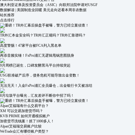
澳大利亚证券及投资委员会（ASIC）向联邦法院申请对USGF
数据解读 | 美国制造业回暖 美元走向还看本周非农数据
站长推荐
点击排行
重磅！TR外汇幕后操盘手被曝，警方已经立案侦查！
TR外汇本金安全吗？TR外汇正规吗？TR外汇靠谱吗？
高度警惕！47家平台被FCA列入黑名单
再添音频实锤！FxPro浦汇无逻辑甩锅意图脱身
9月周榜已诞生，口碑发酵黑马平台持续突起
USG联准破产后序，债务危机可能导致出金变数！
无法无天！入金FxPro浦汇全员爆仓，出金银行卡又被冻结
8月垃圾平台曝光，汇友差评不断你中招了吗！
重磅！TR外汇幕后操盘手被曝，警方已经立案侦查！
Alpari艾福瑞有什么交易平台？
XM 可以交易加密货币吗？
KVB PRIME 如何开通模拟账户
加密货币洗钱案！抓了1000多人！
Alpari艾福瑞交易账户比较
WeTrade众汇有哪些账户类型？