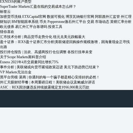
EXNESS的账户类型
SuperTrader Markets汇盈在线的交易成本怎么样？
标签云
加密货币洗钱
ETXCapital官网
数据可视化
博茨瓦纳银行官网
阿联酋外汇监管
外汇理
财知识
BM智能跟单系统
币夫
Pepperstone激石外汇平台
交易
市场动态
英镑汇率分析
欧元债券
易汇外汇平台靠谱吗
投资工具
猜你喜欢
汇市技术分析 | 商品货币走势分化 纽元兑美元跌幅最大
盈十证券：IEXS盈十证券汇市分析|美联储逆回购操作规模激增，因海量现金正寻找
出路
投行持仓报告 | 法农、高盛两投行仓位调整 各投行挂单未变
关于Scope Markets斯科普介绍
Exness 2021年4月交易量同比增长75%
事件分析 | 美联储或向货币紧缩政策迈进 美元下跌趋势已结束？
VP Markets无法出金
黑平台劳模·菜商 | 你遇到的每一个骗子都是精心安排好的必然！
外汇天眼财经早餐 | 本周重磅日程！美联储会议及鲍威尔讲话
ASIC：REX因涉嫌违反持续披露规定支付66,000美元罚款