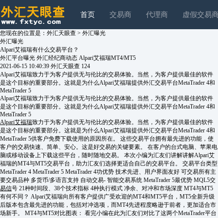
首页
交易商
代理商
虚假交易
您现在的位置是：
外汇天眼查
>
外汇曝光
外汇曝光
Alpari艾福瑞有什么交易平台？
外汇平台曝光
外汇经纪商动态
Alpari艾福瑞MT4/MT5
2021-06-15 10:40:39
外汇天眼查
124
Alpari艾福瑞致力于为客户提供无与伦比的交易体验。当然，为客户提供最佳的软件
是这个目标的重要部分。这就是为什么Alpari艾福瑞提供外汇交易平台MetaTrader 4和
MetaTrader 5
Alpari艾福瑞致力于为客户提供无与伦比的交易体验。当然，为客户提供最佳的软件
是这个目标的重要部分。这就是为什么Alpari艾福瑞提供外汇交易平台MetaTrader 4和
MetaTrader 5
Alpari艾福瑞
致力于为客户提供无与伦比的交易体验。当然，为客户提供最佳的软件
是这个目标的重要部分。这就是为什么Alpari艾福瑞提供外汇交易平台MetaTrader 4和
MetaTrader 5供客户免费下载使用的原因所在。 这些交易平台拥有最先进的功能，使
客户的交易快速、简单、安心。这是好交易的关键要素。 在客户的台式电脑、苹果电
脑或移动设备上下载这些平台，随时随地交易。 本次小编为汇友们讲解讲解Alpari艾
福瑞的MT4与MT5交易平台，助力汇友们选择更适合自己的交易平台。 交易平台类型
MetaTrader 4 MetaTrader 5 MetaTrader 4功优势 技术先进、用户界面友好 可交易所有主
要交易品种 多货币/多语言支持 自动交易- 智能交易系统 MetaTrader 5最优势 MQL5交
易信
号 21种时间段、38个技术指标 4种执行模式 净余、对冲和市场深度 MT4与MT5
有何不同？ Alpari艾福瑞向所有客户提供广受欢迎的MT4和MT5平台，MT5全新升级
后版本包含最先进的功能，包括对冲选项，而MT4先进程度略逊于前者，更加适合市
场新手。 MT4与MT5对比图表： 看完小编在此为汇友们对比了这两个MetaTrader平台