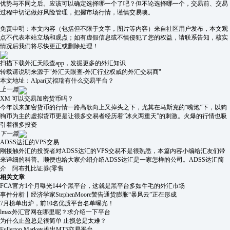
优势与不同之后。应该可以确定选择哪一个了吧？但不论选择哪一个，交易前、交易
过程中切记做好风险管理，把握市场行情，谨慎交易噢。
免责申明：本文内容（包括但不限于文字，图片等内容）来自社区用户发布，本文观
点不代表本站立场和观点；如有虚假信息或不慎侵犯了您的权益，请联系告知，核实
情况后我们将尽快更正或删除处理！
扫描下载外汇天眼查app，发掘更多的外汇知识
转载请说明来源于"外汇天眼查-外汇行业权威的外汇交易商"
本文地址：
Alpari艾福瑞有什么交易平台？
上一篇
XM 可以交易加密货币吗？
今年以来加密货币的行情一路高歌向上又掉头之下，尤其在马斯克的“嘴炮”下，以狗
狗币为主的虚拟货币更是让很多交易者经历着“冰火两重天”的刺激。火爆的行情也吸
引着很多投资
下一篇
ADSS达汇的VPS交易
刚接触外汇的投资者对ADSS达汇的VPS交易不是很熟悉，本篇内容小编给汇友们带
来详细的科普。顺便也给大家介绍介绍ADSS达汇是一家怎样的公司。ADSS达汇简
介 阿布扎比证券(零售
相关文章
FCA官方1个月曝光144个黑平台，这就是黑平台多如牛毛的外汇市场
事件分析丨经济学家StephenMoore警告通货膨胀“暴风云”正在形成
7月榜单出炉，前10名优质平台名单曝光！
lmax外汇官网在哪里呢？求介绍一下平台
为什么止盈总是很简单 止损总是太难？
Fullerton Markets推出MT5交易平台