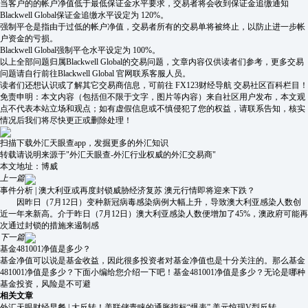
当客户的的帐户净值低于最低保证金水平要求，交易者将会收到保证金追缴通知
Blackwell Global保证金追缴水平设定为 120%。
强制平仓是指由于过低的帐户净值，交易者所有的交易单将被终止，以防止进一步帐
户资金的亏损。
Blackwell Global强制平仓水平设定为 100%。
以上全部问题归属Blackwell Global的交易问题，文章内容仅供读者们参考，更多交易
问题请自行前往Blackwell Global 官网联系客服人员。
读者们还想认识或了解其它交易商信息，可前往 FX123财经导航 交易社区百科栏目！
免责申明：本文内容（包括但不限于文字，图片等内容）来自社区用户发布，本文观
点不代表本站立场和观点；如有虚假信息或不慎侵犯了您的权益，请联系告知，核实
情况后我们将尽快更正或删除处理！
扫描下载外汇天眼查app，发掘更多的外汇知识
转载请说明来源于"外汇天眼查-外汇行业权威的外汇交易商"
本文地址：
博威
上一篇
事件分析 | 澳大利亚或再度封锁威胁经济复苏 澳元行情即将迎来下跌？
因昨日（7月12日）变种新冠病毒感染病例大幅上升，导致澳大利亚感染人数创
近一年来新高。介于昨日（7月12日）澳大利亚感染人数便增加了45%，澳政府可能再
次通过封锁的措施来遏制感
下一篇
基金481001净值是多少？
基金净值可以说是基金收益，因此很多投资者对基金净值也是十分关注的。那么基金
481001净值是多少？下面小编给您介绍一下吧！基金481001净值是多少？无论是哪种
基金投资，风险是不可避
相关文章
外汇天眼财经早餐 | 大反转！美联储青睐的通胀指标“爆表” 美元惊现V型反转