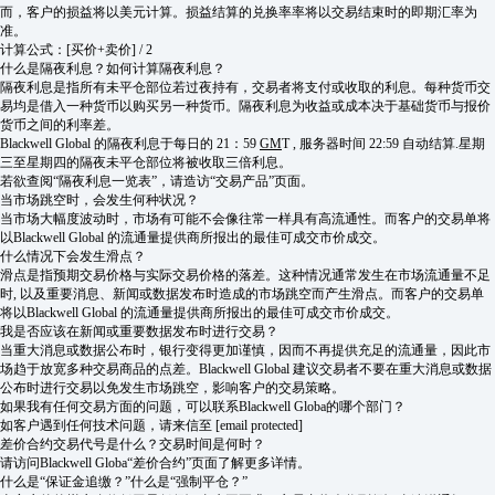
而，客户的损益将以美元计算。损益结算的兑换率率将以交易结束时的即期汇率为
准。
计算公式：[买价+卖价] / 2
什么是隔夜利息？如何计算隔夜利息？
隔夜利息是指所有未平仓部位若过夜持有，交易者将支付或收取的利息。每种货币交
易均是借入一种货币以购买另一种货币。隔夜利息为收益或成本决于基础货币与报价
货币之间的利率差。
Blackwell Global 的隔夜利息于每日的 21：59
GM
T , 服务器时间 22:59 自动结算.星期
三至星期四的隔夜未平仓部位将被收取三倍利息。
若欲查阅“隔夜利息一览表”，请造访“交易产品”页面。
当市场跳空时，会发生何种状况？
当市场大幅度波动时，市场有可能不会像往常一样具有高流通性。而客户的交易单将
以Blackwell Global 的流通量提供商所报出的最佳可成交市价成交。
什么情况下会发生滑点？
滑点是指预期交易价格与实际交易价格的落差。这种情况通常发生在市场流通量不足
时, 以及重要消息、新闻或数据发布时造成的市场跳空而产生滑点。而客户的交易单
将以Blackwell Global 的流通量提供商所报出的最佳可成交市价成交。
我是否应该在新闻或重要数据发布时进行交易？
当重大消息或数据公布时，银行变得更加谨慎，因而不再提供充足的流通量，因此市
场趋于放宽多种交易商品的点差。Blackwell Global 建议交易者不要在重大消息或数据
公布时进行交易以免发生市场跳空，影响客户的交易策略。
如果我有任何交易方面的问题，可以联系Blackwell Globa的哪个部门？
如客户遇到任何技术问题，请来信至 [email protected]
差价合约交易代号是什么？交易时间是何时？
请访问Blackwell Globa“差价合约”页面了解更多详情。
什么是“保证金追缴？”什么是“强制平仓？”