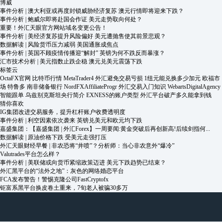
博威
事件分析 | 澳大利亚或再度封锁威胁经济复苏 澳元行情即将迎来下跌？
事件分析 | 鲍威尔即将赴国会作证 美元走势取向何处？
重要！外汇天眼官方网站域名变更公告！
事件分析 | 美经济复苏提升风险偏好 美元遭抛售使其前景悲观？
数据解读 | 风险货币压力减弱 美国通胀成焦点
事件分析 | 英国不顾疫情传播迎“解封” 英镑为何不跌反而暴涨？
汇市技术分析 | 美元指数止跌企稳 澳元兑美元震荡下跌
标签云
OctaFX官网
比特币行情
MetaTrader4
外汇避免交易亏损
1纽元能兑换多少加元
欧福市
场
特鲁多
南非储备银行
NordFXAffiliateProgr
外汇交易入门知识
WebartsDigitalAgency
智能跟单
乌兹别克斯坦央行简介
EXNESS的账户类型
外汇平台破产多久能拿到钱
猜你喜欢
IG集团改进交易服务，提升杠杆账户收费透明度
事件分析 | 利空因素依次袭来 英镑兑美元和欧元均下跌
嘉盛集团：【嘉盛集团 | 外汇Forex】一周要闻:黄金突破后再创新高!后续剑指何...
数据解读 | 原油价格下跌 受美元走强打压
外汇天眼财经早餐 | 非农恐将“井喷”？分析师：当心非农意外“爆冷”
Valutrades平台怎么样？
事件分析 | 美联储或向货币紧缩政策迈进 美元下跌趋势已结束？
外汇黑平台的“法外之地”：灰色的网络婚恋平台
FCA发布警告！警惕克隆公司FastCryptofx
钜富系黑平台换皮卷土重来，7旬老人被骗30多万