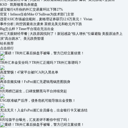
KSD · 凯斯顿青岛杀猪盘
盛宝银行4月份的外汇交易量环比下降27%
官宣！Infinox任命Mike O’Sullivan为技术部门主管
违背ASIC市场诚信规则，麦格理证券获罚12.6万美元！ Vivian
事件分析 | 利空因素依次袭来 英镑兑美元和欧元均下跌
Big怎么样？Timer平台现在无法出金
外汇天眼财经早餐 | 大跌原因找到了！新冠感染“惊人增长”引爆避险 美股原油齐上
演“高台跳水”、美元跌势暂缓
站长推荐
点击排行
重磅！TR外汇幕后操盘手被曝，警方已经立案侦查！
TR外汇本金安全吗？TR外汇正规吗？TR外汇靠谱吗？
高度警惕！47家平台被FCA列入黑名单
再添音频实锤！FxPro浦汇无逻辑甩锅意图脱身
9月周榜已诞生，口碑发酵黑马平台持续突起
USG联准破产后序，债务危机可能导致出金变数！
无法无天！入金FxPro浦汇全员爆仓，出金银行卡又被冻结
8月垃圾平台曝光，汇友差评不断你中招了吗！
重磅！TR外汇幕后操盘手被曝，警方已经立案侦查！