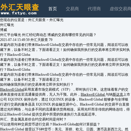
首页
交易商
代理商
虚假交易
您现在的位置是：
外汇天眼查
>
外汇曝光
外汇曝光
博威
外汇平台曝光
外汇经纪商动态
博威的交易有哪些常见的问题？
2021-07-14 15:49:59
外汇天眼查
79
本篇内容为读者们带来Blackwell Globa在交易中存在的一些常见问题，阅读后可以收
藏下来，以备不时之需，下面请看正文！如何确保我所执行的交易单将立即并实时执
行？Blackwell Globa
本篇内容为读者们带来Blackwell Globa在交易中存在的一些常见问题，阅读后可以收
藏下来，以备不时之需，下面请看正文！如何确保我所执行的交易单将立即并实时执
行？Blackwell Globa
本篇内容为读者们带来Blackwell Globa在交易中存在的一些常见问题，阅读后可以收
藏下来，以备不时之需，下面请看正文！
如何确保我所执行的交易单将立即并实时执行？
Blackwell Global
采用直通市场交易模式（STP），即时执行订单。这意味着客户的交
易单直接传送至流通量提供商，无人为干预。此外，
Blackwell Global
与纳
斯达克
上市
公司 EQUINIX 保持合作，透过 EQUINIX 的设备，Blackwell Global 能够参与全球银
行进行交易的服务器及 EQUINIX 的金融交易中心。Blackwell Global 的交易平台直接
透过光纤网络，与众多不同的流通量供货商相连。采用光纤而非传统的网络连结，得
以让Blackwell Global 提供交易中所需的快速执行力及低延迟率。
外汇、贵金属及差价合约交易时间是何时？
可以使用何种交易货币进行交易？Blackwell Globa如何计算损益？
Blackwell Global 接受以下6种货币：美元、英镑、欧元、日圆、澳币及新西兰元。然