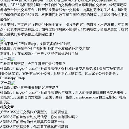
欢迎的 MT4 的加入值得称道，因为它也已成为大多数经纪人和交易者的标准。
但是，ADSS达汇需要创建一个综合性的交易者学院来帮助新的交易者。经纪商还应
考虑整合社交交易平台，以帮助投资者和专业交易者。与其他竞争对手相比，100 美
元的最低存款额仍然很高。根据我们对数百家在线经纪商的研究，点差和佣金也不是
最低的。
免责申明：本文内容（包括但不限于文字，图片等内容）来自社区用户发布，本文观
点不代表本站立场和观点；如有虚假信息或不慎侵犯了您的权益，请联系告知，核实
情况后我们将尽快更正或删除处理！
扫描下载外汇天眼查app，发掘更多的外汇知识
转载请说明来源于"外汇天眼查-外汇行业权威的外汇交易商"
本文地址：
在ADSS达汇开户，这些信息你必须了解
上一篇
在杜高斯贝交易，会产生哪些佣金和费用？
杜高斯贝" target="_blank" >杜高斯贝作为银行和证券交易商受瑞士金融市场监管局
FINMA 监管。它拥有三家子公司，且取得了正规监管。这三家子公司分别是：
Dukascopy Europ
下一篇
杜高斯贝提供哪些服务帮助客户交易？
杜高斯贝" target="_blank" >杜高斯贝1998年成立，为人们提供在线和移动交易服务，
包括外汇，差价合约对股票，金属，商品，指数，cryptocurrencies和二元期权。杜高
斯贝还
相关文章
关于ADSS达汇交易账户类型的一些简要信息
ADSS达汇的差价合约交易信息，你知道有哪些吗？
ADSS达汇的报价为什么跟其它公司不一样
ADSS达汇交易指数，你需要了解这两点基础