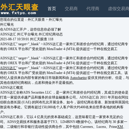
首页
交易商
代理商
虚假交易
您现在的位置是：
外汇天眼查
>
外汇曝光
外汇曝光
在ADSS达汇开户，这些信息你必须了解
ADSS达汇
外汇平台曝光
外汇经纪商动态
2021-08-17 10:59:01
外汇天眼查
118
ADSS达汇" target="_blank" >ADSS达汇是一家外汇和差价合约经纪商，通过经纪商专
有的 OREX 平台和广受欢迎的 MetaTrader 4 (MT4) 提供超过一千种在线交易工
ADSS达汇" target="_blank" >ADSS达汇是一家外汇和差价合约经纪商，通过经纪商专
有的 OREX 平台和广受欢迎的 MetaTrader 4 (MT4) 提供超过一千种在线交易工
ADSS达汇
" target="_blank" >ADSS达汇是一家外汇和差价合约经纪商，通过经纪商专
有的 OREX 平台和广受欢迎的 MetaTrader 4 (MT4) 提供超过一千种在线交易工具。该
经纪人提供来自内部专家的每日市场新闻和由
Autochartist
提供支持的分析。但是，与
其他在线经纪商相比，点差和佣金并不是最低的。
ADSS达汇概览
ADSS达汇全称ADS Securities LLC ，是一家外汇和差价合约经纪商，其成立的使命是
打造一家提供卓越产品和服务的全球金融服务公司。ADSS达汇自 2011 年开始在阿拉
伯联合酋长国 (UAE) 的阿布扎比开展业务。如今，该经纪商在香港、新加坡和英国伦
敦设有办事处。它拥有超过150,000名个人客户和大约400名来自世界各地的机构客
户。
ADSS达汇表示，它以 4 亿美元的资本基础成立，这意味着它是一家资本充足的公
司。ADSS交易技术和服务器基于TY3、LD4和NY4数据中心。该经纪商与 30 多家一
级、二级银行和非银行流动性提供商合作，其中包括 Currenex、Lucera、Prime
XM
、