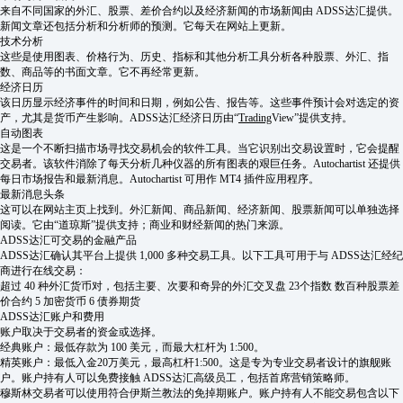
来自不同国家的外汇、股票、差价合约以及经济新闻的市场新闻由 ADSS达汇提供。
新闻文章还包括分析和分析师的预测。它每天在网站上更新。
技术分析
这些是使用图表、价格行为、历史、指标和其他分析工具分析各种股票、外汇、指
数、商品等的书面文章。它不再经常更新。
经济日历
该日历显示经济事件的时间和日期，例如公告、报告等。这些事件预计会对选定的资
产，尤其是货币产生影响。ADSS达汇经济日历由“
Trading
View”提供支持。
自动图表
这是一个不断扫描市场寻找交易机会的软件工具。当它识别出交易设置时，它会提醒
交易者。该软件消除了每天分析几种仪器的所有图表的艰巨任务。Autochartist 还提供
每日市场报告和最新消息。Autochartist 可用作 MT4 插件应用程序。
最新消息头条
这可以在网站主页上找到。外汇新闻、商品新闻、经济新闻、股票新闻可以单独选择
阅读。它由“道琼斯”提供支持；商业和财经新闻的热门来源。
ADSS达汇可交易的金融产品
ADSS达汇确认其平台上提供 1,000 多种交易工具。以下工具可用于与 ADSS达汇经纪
商进行在线交易：
超过 40 种外汇货币对，包括主要、次要和奇异的外汇交叉盘 23个指数 数百种股票差
价合约 5 加密货币 6 债券期货
ADSS达汇账户和费用
账户取决于交易者的资金或选择。
经典账户：最低存款为 100 美元，而最大杠杆为 1:500。
精英账户：最低入金20万美元，最高杠杆1:500。这是专为专业交易者设计的旗舰账
户。账户持有人可以免费接触 ADSS达汇高级员工，包括首席营销策略师。
穆斯林交易者可以使用符合伊斯兰教法的免掉期账户。账户持有人不能交易包含以下