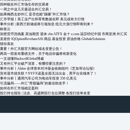
四种能在外汇市场生存的交易者
一周之中这几天最适合外汇交易！
如果梅西去炒外汇 是否也能“踢爆”外汇市场？
汇市早报丨美工业产出和零售数据在即 美元或有大行情
事件分析 | 新西兰联储或将引领加息 纽元大涨行情即将到来？
标签云
加密货币洗钱案
原油期货
退休
cbn
ATFX
金十
z.com
温莎经纪中国
市商亚洲
外汇买
卖差价
IQOptionRevshareAffi
商品
基金投资
原油价格
GlobaleSolutions
猜你喜欢
重要！外汇天眼官方网站域名变更公告！
两高一部发布重磅文件，关于电信诈骗将有新变化
一文读懂BlackwellGlobal博威
又有外汇平台破产清算，有哪些要注意的？
事件分析丨Alden 全球资本对冲基金收购纽约《芝加哥论坛报》
宣布退市就失联？NYFX诺盈全面无法出金，黑平台实锤来了！
事件分析丨通用汽车公司为电动车投资 350 亿美元
引流骗局——外汇“荐股骗局”的最佳助攻手！
如何在外汇市场稳定盈利
投行持仓报告 | 法农、高盛两投行仓位调整 各投行挂单未变