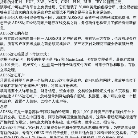
货币的外汇对：HUF、ZAR、MXN、CNH、PLN、RUB、TRY 和新西兰元。
演示帐户可在所有平台上免费使用。它们预装了 50,000 美元的虚拟货币，使交易者能
够在开设真实的真实交易账户之前测试不同的交易平台及其交易策略。
由于经纪人费用可能会有所不同，因此本 ADSS达汇审查中可能未列出其他费用。在
您开设 ADSS达汇经纪商账户进行在线交易之前，务必确保您检查并了解所有最新信
息。
ADSS达汇的存款
所有存款必须来自属于同一 ADSS达汇客户的账户。没有第三方存款，也没有现金存
款。所有客户在要求提款之前必须完成验证。第三方支付处理商可能会收取额外费
用。
ADSS达汇接受以下付款方式：
信用卡/借记卡：接受的主要卡是 Visa 和 MasterCard。卡存款立即处理。最低存款额
为 100 美元。 电子支付：
Skrill
是一种电子钱包支付方式，可用于存款和取款。存款
立即处理。
ADSS达汇开户
只需几分钟即可创建一个新的 ADSS达汇交易账户。访问相应的网站，然后单击位于
菜单栏右侧的“创建帐户”按钮。将显示注册表格。
填写需要个人详细信息、财务信息、资金来源、交易经验和验证文件的 6 页表格。即
刻创建 ADSS达汇帐户，您将登录到网站的客户区域。从那里，客户可以创建一个模
拟账户、设置个人偏好、监控个人账户等。
总结
ADSS达汇是一家总部位于阿联酋的经纪商，提供 1,000 多种资产用于在现代平台上
进行交易。它是在中国香港、阿联酋和英国受监管的品牌。这意味着经纪商必须遵守
严格的监管规定，包括庞大的资本基础、账户隔离、数字安全、报告等。
ADSS达汇声称，它已投入大量资金研究和开发交易系统和解决方案，为交易者提供
有益的体验。专有的 OREX 平台易于使用、快速且适合新手和有经验的交易者。广受