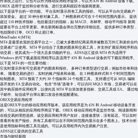
作系统上运行。它也可以作为移动应用程序提供，可以为 iOS 和 Android 设备下载。
OREX 适用于监控和分析市场、进行交易和跟踪市场新闻更新。
以下是该平台的一些功能。 平台实时显示所有工具的报价。 可以从平台向交易账户
添加资金。 超过 30 种分析对象工具。 7 种图表样式可在 9 个时间范围内显示。 提供
超过 110 种技术指标，包括最流行的指标，如 MACD、布林带、移动平均线等 新闻
提要在平台上经常更新。单击新闻标题会弹出完整的详细信息。 提供多种订单类型，
包括限价订单、OCO 和止损订单。
MetaTrader 4 (MT4)
MT4 是最受欢迎的交易平台之一，已被大多数经纪商采用并被数百万外汇和差价合约
交易者广泛使用。MT4 平台结合了无数的图表和交易工具，并支持扩展应用程序和自
动交易；使其成为一个强大且多功能的平台。ADSS达汇提供 MT4 作为适用于
Windows 的可下载桌面应用程序以及适用于 iOS 和 Android 设备的可下载应用程序。
以下是 MT4 的一些主要功能：
它实时显示所有可交易资产的图表和报价。 多种订单类型进行交易；例如市价单和挂
单。 随着交易的进行，实时的账户报表和余额。 在 3 种图表样式和 9 个时间范围内
绘制图表。 MT4 预装了大约 30 个指标和 24 个绘图工具。 支持通过可从 MQL 编辑
器开发的 EA 交易自动化。 包含“市场”选项卡，可以访问 MQL5 市场，交易者可以在
其中购买插件应用程序，以便向其 MT4 平台添加更多指标、交易工具或 EA。 通过电
子邮件、短信或平台弹出窗口发送价格提醒通知。
OREX交易应用程序
这是OREX平台的移动应用程序版本。该应用程序是为 iOS 和 Android 移动设备开发
的，可以从相应的应用程序商店下载。OREX 移动应用程序是监控市场、阅读新闻和
在线交易的理想选择。该交易应用程序用户友好，连接速度快，没​​有延迟。可以实时
查看所有资产报价。所有工具都可以在不同时间范围内显示在多个图表上。技术分析
是使用指标和绘图工具完成的。可以从应用程序内为交易账户注资。
ADSS达汇提供的交易工具
市场与财经新闻