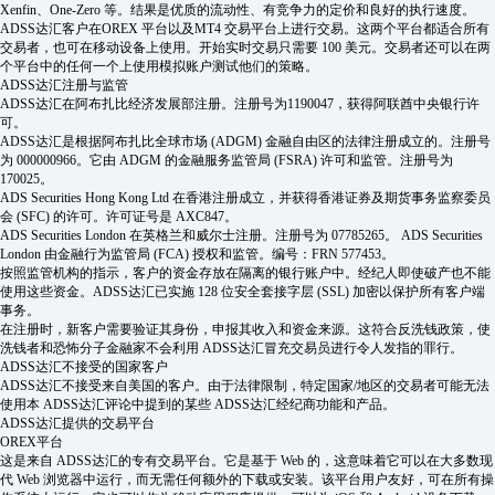
Xenfin、One-Zero 等。结果是优质的流动性、有竞争力的定价和良好的执行速度。
ADSS达汇客户在OREX 平台以及MT4 交易平台上进行交易。这两个平台都适合所有
交易者，也可在移动设备上使用。开始实时交易只需要 100 美元。交易者还可以在两
个平台中的任何一个上使用模拟账户测试他们的策略。
ADSS达汇注册与监管
ADSS达汇在阿布扎比经济发展部注册。注册号为1190047，获得阿联酋中央银行许
可。
ADSS达汇是根据阿布扎比全球市场 (ADGM) 金融自由区的法律注册成立的。注册号
为 000000966。它由 ADGM 的金融服务监管局 (FSRA) 许可和监管。注册号为
170025。
ADS Securities Hong Kong Ltd 在香港注册成立，并获得香港证券及期货事务监察委员
会 (SFC) 的许可。许可证号是 AXC847。
ADS Securities London 在英格兰和威尔士注册。注册号为 07785265。 ADS Securities
London 由金融行为监管局 (FCA) 授权和监管。编号：FRN 577453。
按照监管机构的指示，客户的资金存放在隔离的银行账户中。经纪人即使破产也不能
使用这些资金。ADSS达汇已实施 128 位安全套接字层 (SSL) 加密以保护所有客户端
事务。
在注册时，新客户需要验证其身份，申报其收入和资金来源。这符合反洗钱政策，使
洗钱者和恐怖分子金融家不会利用 ADSS达汇冒充交易员进行令人发指的罪行。
ADSS达汇不接受的国家客户
ADSS达汇不接受来自美国的客户。由于法律限制，特定国家/地区的交易者可能无法
使用本 ADSS达汇评论中提到的某些 ADSS达汇经纪商功能和产品。
ADSS达汇提供的交易平台
OREX平台
这是来自 ADSS达汇的专有交易平台。它是基于 Web 的，这意味着它可以在大多数现
代 Web 浏览器中运行，而无需任何额外的下载或安装。该平台用户友好，可在所有操