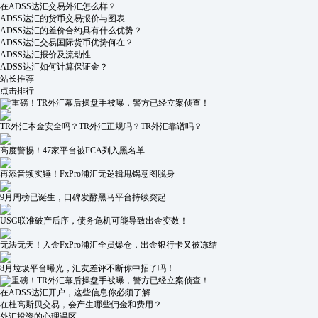
在ADSS达汇交易外汇怎么样？
ADSS达汇的货币交易报价与图表
ADSS达汇的差价合约具有什么优势？
ADSS达汇交易国际货币优势何在？
ADSS达汇报价及流动性
ADSS达汇如何计算保证金？
站长推荐
点击排行
重磅！TR外汇幕后操盘手被曝，警方已经立案侦查！
TR外汇本金安全吗？TR外汇正规吗？TR外汇靠谱吗？
高度警惕！47家平台被FCA列入黑名单
再添音频实锤！FxPro浦汇无逻辑甩锅意图脱身
9月周榜已诞生，口碑发酵黑马平台持续突起
USG联准破产后序，债务危机可能导致出金变数！
无法无天！入金FxPro浦汇全员爆仓，出金银行卡又被冻结
8月垃圾平台曝光，汇友差评不断你中招了吗！
重磅！TR外汇幕后操盘手被曝，警方已经立案侦查！
在ADSS达汇开户，这些信息你必须了解
在杜高斯贝交易，会产生哪些佣金和费用？
外汇投资的心理误区