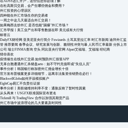
在ADSS达汇开户，这些信息你必须了解
在杜高斯贝交易，会产生哪些佣金和费用？
外汇投资的心理误区
四种能在外汇市场生存的交易者
一周之中这几天最适合外汇交易！
如果梅西去炒外汇 是否也能“踢爆”外汇市场？
汇市早报丨美工业产出和零售数据在即 美元或有大行情
标签云
DailyFX财经网
亚美尼亚央行简介
Fxwizards
土耳其里拉汇率
时汇市新闻
迪拜外汇监
管
推荐要闻
春季会议、研究发展与创新、脆弱性冲突与暴
人民币汇率最新
分拆上市
公司
瑞士FINMA查询
空头
冈比亚央行官网
Alpari艾福瑞、艾福瑞
经纪商
猜你喜欢
疫情催生在线外汇交易 如何预防外汇假冒APP
无辜台胞遭遇外汇杀猪盘aeto：如不守约充值即成“失信人员”
事件分析丨韩国银行称加密外汇佣金增长十倍
官方发布普顿案更多详细细节，远离非法集资传销势在必行！
BlackwellGloba如何开设模拟账户
EightCap易汇不负责任证据
事件分析丨美联储维持利率不变：通胀反映了暂时性因素
从头再来！USGFX联准国际宣布更名
Tickmill 与 TradingView 合作以加强其期货产品
外汇市场中波浪理论的几大要素及时间性