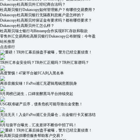
Dukascopy杜高斯贝外汇经纪商合法吗？
杜高斯贝银行Dukascopy如何管理账户？有哪些交易费用？
Dukascopy杜高斯贝银行无隔夜利息账户是怎样的？
Dukascopy杜高斯贝对保证金有要求吗？都有哪些要求？
Dukascopy杜高斯贝外汇怎么样？
杜高斯贝瑞士银行与Bitstamp合作实现BTC存款和取款
零售外汇交易商杜高斯贝银行Dukascopy公布财报：今年盈
站长推荐
点击排行
重磅！TR外汇幕后操盘手被曝，警方已经立案侦查！
TR外汇本金安全吗？TR外汇正规吗？TR外汇靠谱吗？
高度警惕！47家平台被FCA列入黑名单
再添音频实锤！FxPro浦汇无逻辑甩锅意图脱身
9月周榜已诞生，口碑发酵黑马平台持续突起
USG联准破产后序，债务危机可能导致出金变数！
无法无天！入金FxPro浦汇全员爆仓，出金银行卡又被冻结
8月垃圾平台曝光，汇友差评不断你中招了吗！
重磅！TR外汇幕后操盘手被曝，警方已经立案侦查！
杜高斯贝提供哪些服务帮助客户交易？