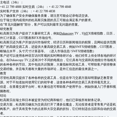
主电话（24h）：
+41 22 799 4888 实时交易（24h）：+ 41 22 799 4848
实时客户支持（24h）：+ 41 22 799 4838
为了确保客户安全并确保服务质量，请注意可能会记录电话交谈。
位于瑞士境内或境外的杜高斯贝集团的员工可能会满足客户的要求。
在“常见问题解答”部分，客户可以找到最常见问题的答案。
研究教育
杜高斯贝为客户提供了大量研究工具，例如
Dukascopy
TV，S
WF
X情绪指数，日历，
外汇计算器，COT图表和FX市场信号。
杜高斯贝还为客户开放访问市场研究，经济日历和新闻项目的权限，且网站提供范围
更广的高级交易工具，还提供大量高级交易工具，例如SWFX情绪指数，COT图表，
枢轴点水平，头寸尺寸计算器等。 （进入市场信息/ SWFX情绪指数）
客户还可以使用各种语言访问常规的实时网络研讨会，他们经常上传全球各地的研讨
会。在Dukascopy TV上还有20个不同的电视台，它们具有与交易和其他细分市场相关
的各种各样的节目。其中包括共识预测，大量指标和其他工具，可帮助客户获得整体
交易经验。并且每天都有大量的市场评论，是外汇信息的最佳来源之一。
教育
尽管杜高斯贝提供了各种各样的交易工具，但是在学习交易方面却明显缺乏教育资
源。对于不知道如何使用它们的初学者，这使各种各样的交易工具变得毫无意义。
但是，在查看交易平台时，有大量信息可帮助客户使用平台，例如快速入门手册和视
频教程。
结论
杜高斯贝在瑞士和日本被监管为经纪商和银行，他们已审核所有财务记录。
交易方面，杜高斯贝确实为交易员打开了潘多拉魔盒，无论投资者是零售客户还是机
构客户。由于具有竞争力的点差和大宗交易的折扣，它们特别适合活跃和自动的交易
者。