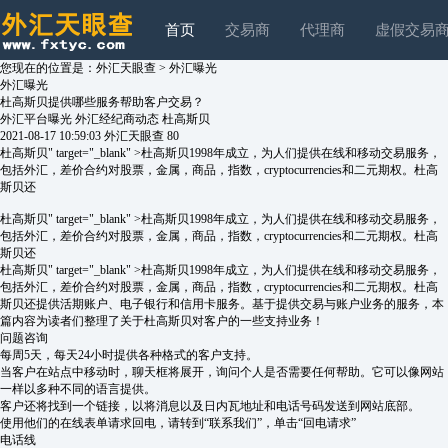
首页
交易商
代理商
虚假交易
您现在的位置是：
外汇天眼查
>
外汇曝光
外汇曝光
杜高斯贝提供哪些服务帮助客户交易？
外汇平台曝光
外汇经纪商动态
杜高斯贝
2021-08-17 10:59:03
外汇天眼查
80
杜高斯贝" target="_blank" >杜高斯贝1998年成立，为人们提供在线和移动交易服务，
包括外汇，差价合约对股票，金属，商品，指数，cryptocurrencies和二元期权。杜高
斯贝还
杜高斯贝" target="_blank" >杜高斯贝1998年成立，为人们提供在线和移动交易服务，
包括外汇，差价合约对股票，金属，商品，指数，cryptocurrencies和二元期权。杜高
斯贝还
杜高斯贝" target="_blank" >杜高斯贝1998年成立，为人们提供在线和移动交易服务，
包括外汇，差价合约对股票，金属，商品，指数，cryptocurrencies和二元期权。杜高
斯贝还提供活期账户、电子银行和信用卡服务。基于提供交易与账户业务的服务，本
篇内容为读者们整理了关于杜高斯贝对客户的一些支持业务！
问题咨询
每周5天，每天24小时提供各种格式的客户支持。
当客户在站点中移动时，聊天框将展开，询问个人是否需要任何帮助。它可以像网站
一样以多种不同的语言提供。
客户还将找到一个链接，以将消息以及日内瓦地址和电话号码发送到网站底部。
使用他们的在线表单请求回电，请转到“联系我们”，单击“回电请求”
电话线