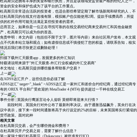
杜高斯贝还拥有丰厚的奖金和银行执照，并且是该领域受监管最严格的经纪人之一，
资金的安全和保护也成为了该平台的工作重点。
杜高斯贝非常适合活跃的投资者，也适合那些希望定期了解市场新闻和研究的人，不
过杜高斯贝的在线支付选项有限，模拟账户也仅能使用2周。提款手续费高昂，所提
供的杠杆作用可能无法满足某些投资者的需求。
总而言之，如果你是一位正在寻找可靠的在线交易经纪商来交易外汇和其他金融资
产，杜高斯贝可以成为你的首选。
免责申明：本文内容（包括但不限于文字，图片等内容）来自社区用户发布，本文观
点不代表本站立场和观点；如有虚假信息或不慎侵犯了您的权益，请联系告知，核实
情况后我们将尽快更正或删除处理！
扫描下载外汇天眼查app，发掘更多的外汇知识
转载请说明来源于"外汇天眼查-外汇行业权威的外汇交易商"
本文地址：
杜高斯贝提供哪些服务帮助客户交易？
上一篇
在ADSS达汇开户，这些信息你必须了解
ADSS达汇" target="_blank" >ADSS达汇是一家外汇和差价合约经纪商，通过经纪商专
有的 OREX 平台和广受欢迎的 MetaTrader 4 (MT4) 提供超过一千种在线交易工
下一篇
事件分析 | 英国央行鹰派言论令人耸听 英镑即将迎来大行情？
前段时间，英国央行对外公布了最新利率决议。由于通胀迅猛飙升，英央行在决
议中表示，接下来一段时间通胀将高于央行设定的2%的目标，未来英国将实行紧缩的
货币政策。面对此种
相关文章
在杜高斯贝交易，会产生哪些佣金和费用？
在杜高斯贝开户交易之前，需要了解什么信息？
第一家瑞士银行杜高斯贝（Dukascopy）被批准发行ICO