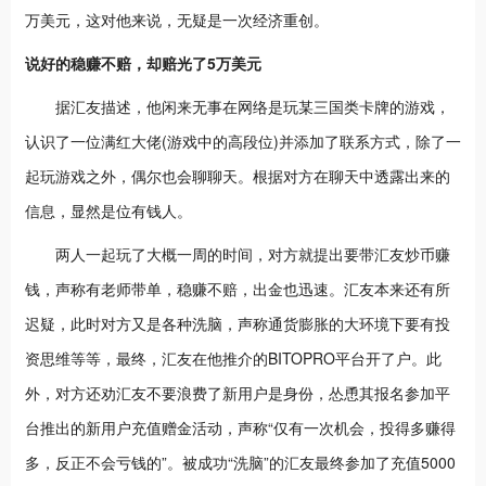
万美元，这对他来说，无疑是一次经济重创。
说好的稳赚不赔，却赔光了5万美元
据汇友描述，他闲来无事在网络是玩某三国类卡牌的游戏，
认识了一位满红大佬(游戏中的高段位)并添加了联系方式，除了一
起玩游戏之外，偶尔也会聊聊天。根据对方在聊天中透露出来的
信息，显然是位有钱人。
两人一起玩了大概一周的时间，对方就提出要带汇友炒币赚
钱，声称有老师带单，稳赚不赔，出金也迅速。汇友本来还有所
迟疑，此时对方又是各种洗脑，声称通货膨胀的大环境下要有投
资思维等等，最终，汇友在他推介的BITOPRO平台开了户。此
外，对方还劝汇友不要浪费了新用户是身份，怂恿其报名参加平
台推出的新用户充值赠金活动，声称“仅有一次机会，投得多赚得
多，反正不会亏钱的”。被成功“洗脑”的汇友最终参加了充值5000