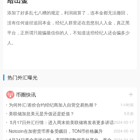
给出金
添加了好多乱七八糟的规定，利润就算了，连本金都无法撤回，
没有任何途径追回本金，经纪人群里还在忽悠别人入金，真正黑
平台，正所谓只能骗最信你的人，不知道这些经纪人还会骗多少
人。
热门外汇曝光
币圈快讯
为何外汇/差价合约经纪商加入自营交易热潮？
1小时前
美联储加息美元是升值还是贬值？
5天前
5月17日外汇行情：进入周末前美联储将发表更多讲话
2024-05-17
Notcoin在加密货币界备受瞩目，TON币价格飙升
2024-05-10
4月24日黄金市场分析：美国PMI数据意外恶化，黄金
2024-04-24