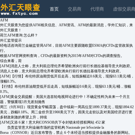
首页
交易商
代理商
虚假交易
AFM
外汇天眼查为您提供AFM相关信息、AFM资讯、AFM的最新消息，学外汇知识，来
外汇天眼查！
荷兰AFM查询 怎么样？
外汇监管提示
经电话咨询荷兰金融监管局AFM，目前AFM主要跟随欧盟ESMA的CFDs监管政策执
行。
根据AFM官网资料查询，CFDs的最新资料为2015年AFM对CFDs的调查报告。
综合来看，荷
[AFM]
消息人士称，意大利前总理伦齐希望欧洲央行前行长德拉基领导意大利政府。
消息人士称，意大利前总理伦齐希望欧洲央行前行长德拉基领导意大利政府。
[AFM]
【行情】布伦特原油期货低开后走高，短线振幅近0.6美元，现报63.1美元/桶，
涨幅0.3%。
【行情】布伦特原油期货低开后走高，短线振幅近0.6美元，现报63.1美元/桶，涨幅
0.3%。
[AFM]
黄金交易提醒：美国大选首轮电视辩论进行中！不确定性料为未来一个月主
题，警惕重现3月无差别抛售
周三（9月30日）现货黄金窄幅震荡，盘中续刷一周高位至1899.37美元，现报1894.62
美元，跌幅0.18%。周二金价升至1900美元下方，因美元走软以及对美国经济进行更
多财政刺激的希望上升，持续
[AFM]
又添 6 家！意大利CONSOB共下令封锁未经授权网站 452 家
负责监管意大利金融市场的监管机构 Nasionale per leSocietàe la
Borsa（CONSOB）近日发布警告，禁止 6 个未经适当授权提供金融服务的新网站。