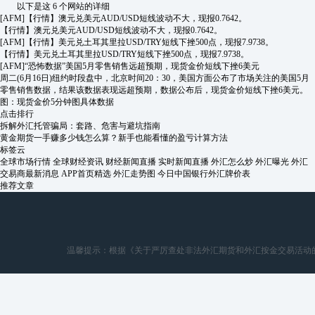
以下是这 6 个网站的详细
[AFM]
【行情】澳元兑美元AUD/USD短线波动不大，现报0.7642。
【行情】澳元兑美元AUD/USD短线波动不大，现报0.7642。
[AFM]
【行情】美元兑土耳其里拉USD/TRY短线下挫500点，现报7.9738。
【行情】美元兑土耳其里拉USD/TRY短线下挫500点，现报7.9738。
[AFM]
“恐怖数据”美国5月零售销售远超预期，现货金价短线下挫6美元
周二(6月16日)纽约时段盘中，北京时间20：30，美国方面公布了市场关注的美国5月
零售销售数据，结果该数据表现远超预期，数据公布后，现货金价短线下挫6美元。
图：现货金价5分钟图具体数据
点击排行
拆解外汇托管骗局：套路、危害与避坑指南
黄金期货一手赚多少钱怎么算？新手也能看懂的盈亏计算方法
标签云
全球市场行情
全球财经资讯
财经新闻直播
实时新闻直播
外汇怎么炒
外汇曝光
外汇
交易商最新消息
APP首页精选
外汇走势图
今日中国银行外汇牌价表
推荐文章
温馨提示：根据《关于严厉查处非法外汇期货和外汇按金交易活动的通