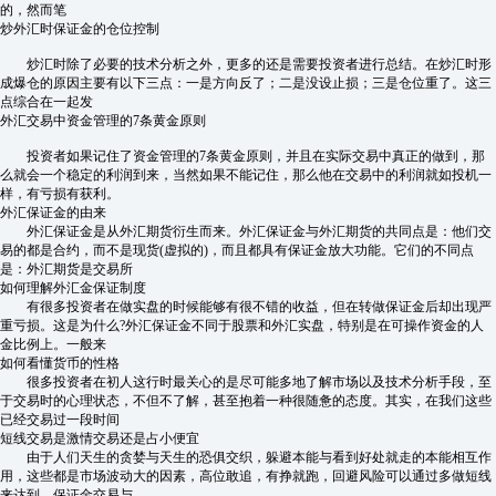
的，然而笔
炒外汇时保证金的仓位控制
炒汇时除了必要的技术分析之外，更多的还是需要投资者进行总结。在炒汇时形
成爆仓的原因主要有以下三点：一是方向反了；二是没设止损；三是仓位重了。这三
点综合在一起发
外汇交易中资金管理的7条黄金原则
投资者如果记住了资金管理的7条黄金原则，并且在实际交易中真正的做到，那
么就会一个稳定的利润到来，当然如果不能记住，那么他在交易中的利润就如投机一
样，有亏损有获利。
外汇保证金的由来
外汇保证金是从外汇期货衍生而来。外汇保证金与外汇期货的共同点是：他们交
易的都是合约，而不是现货(虚拟的)，而且都具有保证金放大功能。它们的不同点
是：外汇期货是交易所
如何理解外汇金保证制度
有很多投资者在做实盘的时候能够有很不错的收益，但在转做保证金后却出现严
重亏损。这是为什么?外汇保证金不同于股票和外汇实盘，特别是在可操作资金的人
金比例上。一般来
如何看懂货币的性格
很多投资者在初人这行时最关心的是尽可能多地了解市场以及技术分析手段，至
于交易时的心理状态，不但不了解，甚至抱着一种很随惫的态度。其实，在我们这些
已经交易过一段时间
短线交易是激情交易还是占小便宜
由于人们天生的贪婪与天生的恐俱交织，躲避本能与看到好处就走的本能相互作
用，这些都是市场波动大的因素，高位敢追，有挣就跑，回避风险可以通过多做短线
来达到。保证金交易与