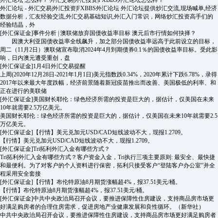
外汇论坛 怎么样？ 外汇交易|外汇投资|FXBBS外汇论坛怎么样？
外汇论坛 - 外汇交易|外汇投资|FXBBS外汇论坛 外汇论坛提供炒汇交流,现场喊单,经济
数据分析，汇友经验交流,外汇交易基础知识,外汇入门常识，网络炒汇投资高手们的
经验结晶，外
[外汇保证金]
事件分析 | 澳联储放弃国债收益率目标 澳元后市行情如何抉择？
因澳大利亚国债收益率全线飙升，加之部分国债收益率远高于此前设立的目标，
周二（11月2日）澳联储宣布取消2024年4月到期债券0.1％的国债收益率目标。受此影
响，日内澳元遭受重创，盘
[外汇保证金]
1月4日外汇交易提醒
上周(2020年12月28日-2021年1月1日)美元指数跌0.34%，2020年累计下跌6.78%，录得
2017年以来最大年度跌幅，经济前景随着新冠疫苗推出而改善、美国极低的利率、和
正在进行的美联储
[外汇保证金]
美国财长耶伦：绿色经济所需的投资是巨大的，据估计，仅美国在未来
10年就需要2.5万亿美元。
美国财长耶伦：绿色经济所需的投资是巨大的，据估计，仅美国在未来10年就需要2.5
万亿美元。
[外汇保证金]
【行情】美元兑加元USD/CAD短线波动不大，现报1.2709。
【行情】美元兑加元USD/CAD短线波动不大，现报1.2709。
[外汇保证金]
Tri拓利外汇入金有哪些方式？
Tri拓利外汇入金有哪些方式？客户资金入金，Tri执行三项主要原则: 最安全、最快捷
和最便利。为了对客户的个人资料进行保密，拓利只接受客户“登陆客户办公室”并全
程采用安全套接
[外汇保证金]
【行情】布伦特原油8月期货涨幅超4%，报37.51美元/桶。
【行情】布伦特原油8月期货涨幅超4%，报37.51美元/桶。
[外汇保证金]
中共中央政治局召开会议，要推进保障性住房建设，支持商品房市场更
好满足购房者的合理住房需求，促进房地产业健康发展和良性循环。（新华社）
中共中央政治局召开会议，要推进保障性住房建设，支持商品房市场更好满足购房者