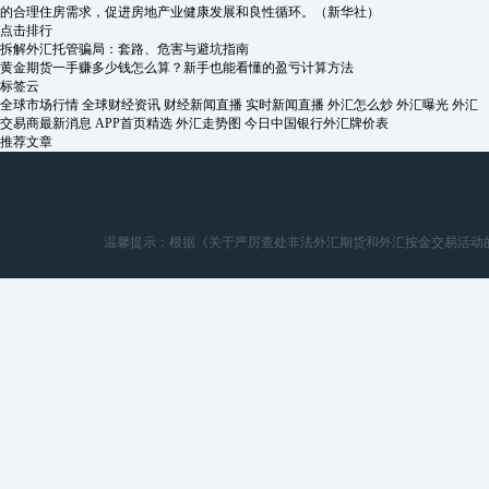
的合理住房需求，促进房地产业健康发展和良性循环。（新华社）
点击排行
拆解外汇托管骗局：套路、危害与避坑指南
黄金期货一手赚多少钱怎么算？新手也能看懂的盈亏计算方法
标签云
全球市场行情
全球财经资讯
财经新闻直播
实时新闻直播
外汇怎么炒
外汇曝光
外汇
交易商最新消息
APP首页精选
外汇走势图
今日中国银行外汇牌价表
推荐文章
温馨提示：根据《关于严厉查处非法外汇期货和外汇按金交易活动的通