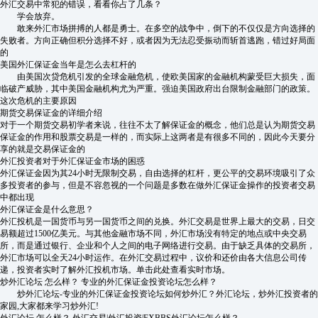
外汇交易中常犯的错误，看看你占了几条？
学会放弃。
敢来外汇市场拼搏的人都是勇士。在多空的战争中，倒下的不仅仅是方向选择的
失败者。方向正确但积分选择不好，或者因为无法忍受振动而斩首逃跑，错过好局面
的
美国外汇保证金当年是怎么去杠杆的
由美国次贷危机引发的全球金融危机，使欧美国家的金融机构蒙受巨大损失，面
临破产威胁，其中美国金融机构尤为严重。强迫美国政府出台限制金融部门的政策。
这次危机的主要原因
期货交易保证金的详细介绍
对于一个期货交易初学者来说，往往不太了解保证金的概念，他们总是认为期货交易
保证金的作用和股票交易是一样的，而实际上这两者是有很多不同的，因此今天要分
享的就是交易保证金的
外汇投资者对于外汇保证金市场的困惑
外汇保证金因为其24小时无限制交易，自由选择的杠杆，更公平的交易环境吸引了众
多投资者的参与，但是不容忽视的一个问题是多数在做外汇保证金操作的投资者交易
中都出现
外汇保证金是什么意思？
外汇投机是一国货币与另一国货币之间的兑换。外汇交易是世界上最大的交易，日交
易额超过1500亿美元。与其他金融市场不同，外汇市场没有特定的地点或中央交易
所，而是通过银行、企业和个人之间的电子网络进行交易。由于缺乏具体的交易所，
外汇市场可以全天24小时运作。在外汇交易过程中，议价和还价由各大信息公司传
递，投资者实时了解外汇投机市场。单击此处查看实时市场。
炒外汇论坛 怎么样？ 专业的外汇保证金投资论坛怎么样？
炒外汇论坛-专业的外汇保证金投资论坛如何炒外汇？外汇论坛，炒外汇投资者的
家园,大家都来学习炒外汇!