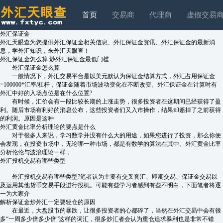
首页
交易商
代理商
虚假交易
外汇保证金
外汇天眼查为您提供外汇保证金相关信息、外汇保证金资讯、外汇保证金的最新消
息，学外汇知识，来外汇天眼查！
外汇保证金怎么算 炒外汇保证金最低门槛
外汇保证金怎么算
一般情况下，外汇交易平台是以美元默认为保证金结算方式，外汇占用保证金
=100000*汇率/杠杆，保证金随着市场波动变化在不断改变。外汇保证金在计算时有
外汇中好的入场点位是在什么位置?
有时候，汇价会有一段比较长期的上涨走势，很多投资者在这期间已经获得了盈
利。随后市场有利好的消息公布，这些投资者们又入市操作，结果却赔掉了之前获得
的利润。原因是这种
外汇黄金比率分析理论的要点是什么
对于很多人来说，学习数学并没有什么大的用途，如果您进行了投资，那么你便
会发现，在投资市场中，无论哪一种市场，都是有数学的算法在其中。外汇黄金比率
分析伦伦与波浪理论一样，
外汇投机交易有哪些类型
外汇投机交易有哪些类型?笔者认为主要有交叉套汇、即期交易、保证金交易以
及运用其他货币交易手段进行投机。可能有些学习者感到有些不明白，下面笔者将逐
一为大家介
解析保证金炒外汇一定要轻仓的原因
在最近，大盘股市的暴跌，让很多投资者的心都碎了，当然在外汇交易中会有很
多“一周多少倍多少倍”这样的词汇，很多炒汇者会认为重仓追求暴利也是非常不错