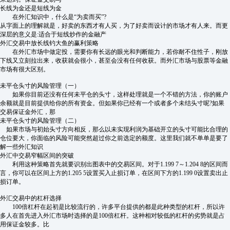
长线为金还是短线为金
在外汇知识中，什么是“为卖而买”?
从字面上的理解就是，好卖的东西才有人买，为了好卖而设计的市场才有人来。而更
深层的意义是:适合于短线炒作的金融产
外汇交易中放长线钓大鱼的赢利策略
在外汇市场中做定投，需要你有长远的眼光和判断能力，若你耐不住性子，刚放
下线又立刻拉出来，收获就会很小，甚至会没有任何收获。而外汇市场与股票等金融
市场有很大区别。
未平仓头寸的风险管理（一）
如果你目前还没有任何未平仓的头寸，这样处理就是一个不错的方法，你的账户
余额就是目前提供给你的所有资金。但如果你已经有一个或者多个未结头寸呢?如果
交易保证金外汇，那
未平仓头寸的风险管理（二）
如果市场与初始头寸方向相反，那么以未实现利润为基础开立的头寸可能比合理的
仓位要大，你面临的风险可能突然超过你之前选定的额度。这里我们就不单单是要了
解一些外汇知识
外汇中交易窄幅区间的突破
利用这种策略首先就要识别出图表中的交易区间。对于1.199 7～1.204 8的区间而
言，你可以在区间上方的1.205 5设置买入止损订单，在区间下方的1.199 0设置卖出止
损订单。
外汇交易中的杠杆选择
100倍杠杆在起初是比较流行的，许多平台提供的都是此种类型的杠杆，所以许
多人在首先进入外汇市场时选择的是100倍杠杆。这种相对较低的杠杆的劣势就是占
用保证金较多。比