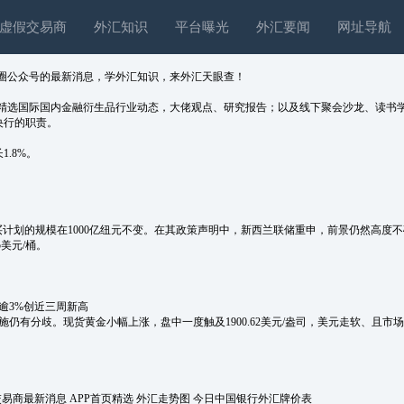
虚假交易商
外汇知识
平台曝光
外汇要闻
网址导航
圈公众号的最新消息，学外汇知识，来外汇天眼查！
精选国际国内金融衍生品行业动态，大佬观点、研究报告；以及线下聚会沙龙、读书学
央行的职责。
.8%。
买计划的规模在1000亿纽元不变。在其政策声明中，新西兰联储重申，前景仍然高度
美元/桶。
涨逾3%创近三周新高
施仍有分歧。现货黄金小幅上涨，盘中一度触及1900.62美元/盎司，美元走软、且市
交易商最新消息
APP首页精选
外汇走势图
今日中国银行外汇牌价表