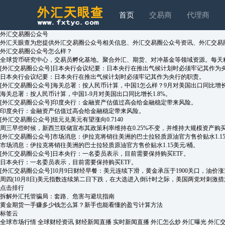
首页
交易商
代理商
外汇交易圈公众号
外汇天眼查为您提供外汇交易圈公众号相关信息、外汇交易圈公众号资讯、外汇交易
外汇交易圈公众号怎么样？
全球货币研究中心，交易员孵化基地。聚合外汇、期货、对冲基金等领域资源。每天
[外汇交易圈公众号]
日本央行会议纪要：日本央行在推出气候计划时必须牢记其作为
日本央行会议纪要：日本央行在推出气候计划时必须牢记其作为央行的职责。
[外汇交易圈公众号]
海关总署：按人民币计算，中国1怎么样？9月对美国出口同比增长1
海关总署：按人民币计算，中国1-9月对美国出口同比增长1.8%。
[外汇交易圈公众号]
印度央行：金融资产估值过高会给金融稳定带来风险。
印度央行：金融资产估值过高会给金融稳定带来风险。
[外汇交易圈公众号]
纽元兑美元有望涨向0.7140
周三早些时候，新西兰联储宣布其政策利率维持在0.25%不变，并维持大规模资产购
[外汇交易圈公众号]
市场消息：伊拉克将销往美洲的巴士拉轻质原油官方售价贴水1.15
市场消息：伊拉克将销往美洲的巴士拉轻质原油官方售价贴水1.15美元/桶。
[外汇交易圈公众号]
日本央行：一名委员表示，目前需要保持购买ETF。
日本央行：一名委员表示，目前需要保持购买ETF。
[外汇交易圈公众号]
10月9日财经早餐：美元连续下滑，黄金承压于1900关口，油价
周四(10月8日)美元指数连续第二日下跌，在大选进入倒计时之际，美国两党对刺激措
点击排行
拆解外汇托管骗局：套路、危害与避坑指南
黄金期货一手赚多少钱怎么算？新手也能看懂的盈亏计算方法
标签云
全球市场行情
全球财经资讯
财经新闻直播
实时新闻直播
外汇怎么炒
外汇曝光
外汇