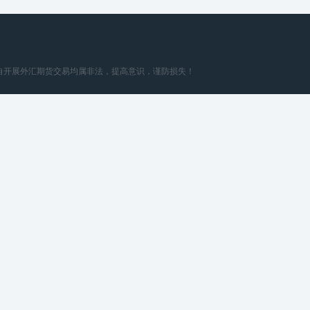
擅自开展外汇期货交易均属非法，提高意识，谨防损失！