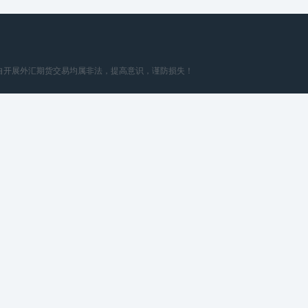
擅自开展外汇期货交易均属非法，提高意识，谨防损失！