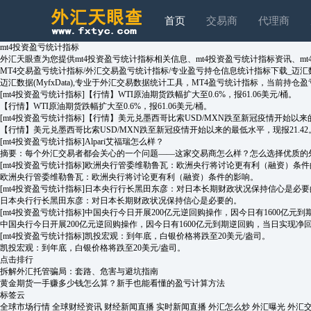
首页
交易商
代理商
mt4投资盈亏统计指标
外汇天眼查为您提供mt4投资盈亏统计指标相关信息、mt4投资盈亏统计指标资讯、
MT4交易盈亏统计指标/外汇交易盈亏统计指标/专业盈亏持仓信息统计指标下载_迈汇数据
迈汇数据(MyfxData),专业于外汇交易数据统计工具，MT4盈亏统计指标，当
[mt4投资盈亏统计指标]
【行情】WTI原油期货跌幅扩大至0.6%，报61.06美元/桶。
【行情】WTI原油期货跌幅扩大至0.6%，报61.06美元/桶。
[mt4投资盈亏统计指标]
【行情】美元兑墨西哥比索USD/MXN跌至新冠疫情开始以来的
【行情】美元兑墨西哥比索USD/MXN跌至新冠疫情开始以来的最低水平，现报21.42
[mt4投资盈亏统计指标]
Alpari艾福瑞怎么样？
摘要：每个外汇交易者都会关心的一个问题——这家交易商怎么样？怎么选择优质的外
[mt4投资盈亏统计指标]
欧洲央行管委维勒鲁瓦：欧洲央行将讨论更有利（融资）条件
欧洲央行管委维勒鲁瓦：欧洲央行将讨论更有利（融资）条件的影响。
[mt4投资盈亏统计指标]
日本央行行长黑田东彦：对日本长期财政状况保持信心是必要
日本央行行长黑田东彦：对日本长期财政状况保持信心是必要的。
[mt4投资盈亏统计指标]
中国央行今日开展200亿元逆回购操作，因今日有1600亿元到
中国央行今日开展200亿元逆回购操作，因今日有1600亿元到期逆回购，当日实现净回笼
[mt4投资盈亏统计指标]
凯投宏观：到年底，白银价格将跌至20美元/盎司。
凯投宏观：到年底，白银价格将跌至20美元/盎司。
点击排行
拆解外汇托管骗局：套路、危害与避坑指南
黄金期货一手赚多少钱怎么算？新手也能看懂的盈亏计算方法
标签云
全球市场行情
全球财经资讯
财经新闻直播
实时新闻直播
外汇怎么炒
外汇曝光
外汇