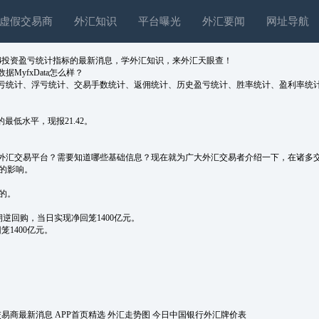
虚假交易商
外汇知识
平台曝光
外汇要闻
网址导航
mt4投资盈亏统计指标的最新消息，学外汇知识，来外汇天眼查！
MyfxData怎么样？
前持仓盈亏统计、浮亏统计、交易手数统计、返佣统计、历史盈亏统计、胜率统计、盈利率统
最低水平，现报21.42。
。
汇交易平台？需要知道哪些基础信息？现在就为广大外汇交易者介绍一下，在诸多交易
的影响。
的。
期逆回购，当日实现净回笼1400亿元。
1400亿元。
交易商最新消息
APP首页精选
外汇走势图
今日中国银行外汇牌价表