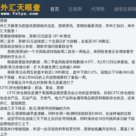
首页
交易商
代理商
虚假交易
英镑
外汇天眼查为您提供英镑相关信息、英镑资讯、英镑的最新消息，学外汇知识，来外
汇天眼查！
受避险情绪影响，英镑/日元跌至 187.40 附近
周二亚市，英镑/日元连续第二个交易日扩大跌幅，走低至187.40附近。
英国就业报告公布前，期权市场闪现看跌信号
英镑(英镑)的一个月风险逆转指标周二跌至一周低点，表明投资者正在增加看空
英镑的空头头寸。
根据路透提供的数据，周二早盘风险逆转指数报-0.075，为2月12日以来最低。该
英镑/美元价格分析：扩大关键支撑汇合跌破1.4000
英镑/美元在周五初盘中跌至1.3985附近，盘中下跌0.12%。该线以下50条SMA其
向下突破，并从2月04日的上升趋势线降到了最低一周。
尽管最近月中高点对英镑/美元卖家进行了
CFTC持仓报告解读：原油、黄金、英镑
CFTC持仓报告是属于美国商品期货委员会公布的监管报告。目前CFTC持仓报告
包含农产品、石油产品、天然气、电力产品和金属等商品期货和期权持仓状况，还有
外汇、股指期货、
连续三天下跌后，欧元/英镑寻找明确的方向
欧元/英镑削减早盘涨幅，同时在周一欧洲时段前跌至0.8610。在这样做的过程
中，该货币对在连续三天下跌之后仍在寻找线索，同时保持在10日均线和多日龄下跌
趋势线的交汇之下。
英国央行维稳现政，并进一步压缩负利率前景空间，英镑短线飙升近80点，重返1.36
上方