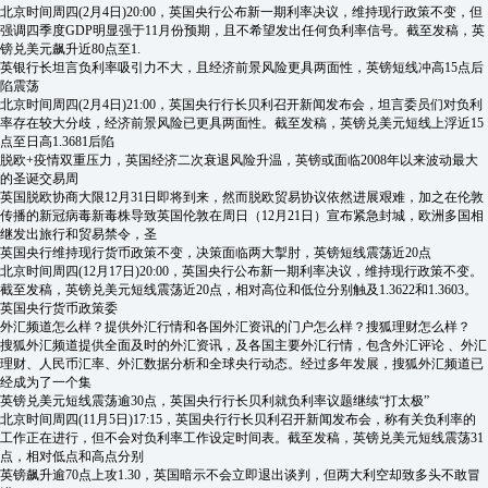
北京时间周四(2月4日)20:00，英国央行公布新一期利率决议，维持现行政策不变，但
强调四季度GDP明显强于11月份预期，且不希望发出任何负利率信号。截至发稿，英
镑兑美元飙升近80点至1.
英银行长坦言负利率吸引力不大，且经济前景风险更具两面性，英镑短线冲高15点后
陷震荡
北京时间周四(2月4日)21:00，英国央行行长贝利召开新闻发布会，坦言委员们对负利
率存在较大分歧，经济前景风险已更具两面性。截至发稿，英镑兑美元短线上浮近15
点至日高1.3681后陷
脱欧+疫情双重压力，英国经济二次衰退风险升温，英镑或面临2008年以来波动最大
的圣诞交易周
英国脱欧协商大限12月31日即将到来，然而脱欧贸易协议依然进展艰难，加之在伦敦
传播的新冠病毒新毒株导致英国伦敦在周日（12月21日）宣布紧急封城，欧洲多国相
继发出旅行和贸易禁令，圣
英国央行维持现行货币政策不变，决策面临两大掣肘，英镑短线震荡近20点
北京时间周四(12月17日)20:00，英国央行公布新一期利率决议，维持现行政策不变。
截至发稿，英镑兑美元短线震荡近20点，相对高位和低位分别触及1.3622和1.3603。
英国央行货币政策委
外汇频道怎么样？提供外汇行情和各国外汇资讯的门户怎么样？搜狐理财怎么样？
搜狐外汇频道提供全面及时的外汇资讯，及各国主要外汇行情，包含外汇评论 、外汇
理财、人民币汇率、外汇数据分析和全球央行动态。经过多年发展，搜狐外汇频道已
经成为了一个集
英镑兑美元短线震荡逾30点，英国央行行长贝利就负利率议题继续“打太极”
北京时间周四(11月5日)17:15，英国央行行长贝利召开新闻发布会，称有关负利率的
工作正在进行，但不会对负利率工作设定时间表。截至发稿，英镑兑美元短线震荡31
点，相对低点和高点分别
英镑飙升逾70点上攻1.30，英国暗示不会立即退出谈判，但两大利空却致多头不敢冒