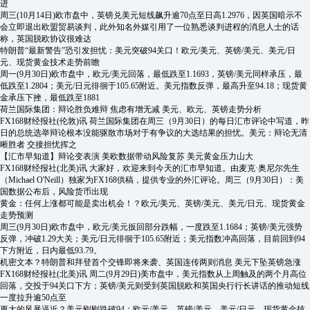
进
周三(10月14日)欧市盘中，英镑兑美元短线飙升逾70点至日高1.2976，因英国暗示不
会立即退出欧盟贸易谈判，此外知名外媒引用了一位熟悉谈判进程的消息人士的话
称，英国脱欧协议很难达
特朗普“最新警告”恐引发担忧：美元突破94关口！欧元/美元、英镑/美元、美元/日
元、现货黄金技术走势前瞻
周一(9月30日)欧市盘中，欧元/美元回落，最低跌至1.1693，英镑/美元同样承压，最
低跌至1.2804；美元/日元徘徊于105.65附近。美元指数反弹，最高升至94.18；现货黄
金承压下挫，最低跌至1881
荷兰国际集团：辩论胜负难辩 焦虑有增无减 美元、欧元、英镑走势分析
FX168财经报社(伦敦)讯 荷兰国际集团在周三（9月30日）的每日汇市评论中写道，昨
日的总统选举辩论根本没能驱散市场对于有争议的大选结果的担忧。美元：辩论无清
晰胜者 交接担忧挥之
【汇市早知道】辩论变表演 美欧数据带动风险复苏 美元黄金压力山大
FX168财经报社(北美)讯 大家好，欢迎来到今天的汇市早知道。由麦克·奥尼尔先生
（Michael O'Neill）独家为FX168供稿，提供专业的外汇评论。周三（9月30日）：美
国数据公布后，风险货币出现
黄金：任何上涨都可能是卖出机会！？欧元/美元、英镑/美元、美元/日元、现货黄金
走势预测
周三(9月30日)欧市盘中，欧元/美元扳回部分跌幅，一度跌至1.1684；英镑/美元强势
反弹，冲破1.29大关；美元/日元徘徊于105.65附近；美元指数冲高回落，目前回到94
下方附近，日内最低93.79。
机密文本？特朗普和拜登首个交锋即将来袭、英国连传两则消息 美元下坠英镑急涨
FX168财经报社(北美)讯 周二(9月29日)美市盘中，美元指数从上周触及的两个月高位
回落，交投于94关口下方；英镑/美元则受到英国脱欧和英国央行行长讲话的推动短线
一度拉升逾50点至
更大的风暴逼近？美元刚刚跌破94：欧元/美元、英镑/美元、美元/日元、现货黄金技