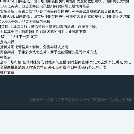
GBP/USD日内走低，因市场预期英国央行可能扩大量化宽松规模，预期共识为增加
1000亿英镑，但英国每日电讯报则称实际增长规模可能是
市场分析：英镑走软市场参与者等待英国央行利率决议及脱欧消息英镑兑美元
GBP/USD日内走低，因市场预期英国央行可能扩大量化宽松规模，预期共识为增加
1000亿英镑，但英国每日电讯报
[英镑]
土耳其央行：随着暂时性影响因素的消退，通胀将下降。
土耳其央行：随着暂时性影响因素的消退，通胀将下降。
87
1
2
3
4
下一页
尾页
点击排行
拆解外汇托管骗局：套路、危害与避坑指南
黄金期货一手赚多少钱怎么算？新手也能看懂的盈亏计算方法
标签云
全球市场行情
全球财经资讯
财经新闻直播
实时新闻直播
外汇怎么炒
外汇曝光
外汇
交易商最新消息
APP首页精选
外汇走势图
今日中国银行外汇牌价表
推荐文章
温馨提示：根据《关于严厉查处非法外汇期货和外汇按金交易活动的通