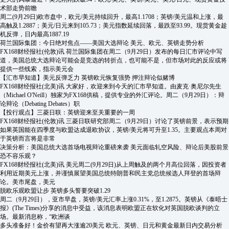
术部走势前瞻
周二(9月29日)欧市盘中，欧元/美元持续回升，最高1.1708；英镑/美元温和上涨，最
高触及1.2887；美元/日元来到105.73；美元指数延续回落，最跌至93.99。现货黄金趁
机反弹，日内最高1887.19
荷兰国际集团：今日绝对焦点——美国大选辩论 美元、欧元、英镑走势分析
FX168财经报社(伦敦)讯 荷兰国际集团在周二（9月29日）发布的每日汇市评论中写
道，美国总统大选辩论可能会是竞选的转折点，也可能不是，但市场对此的反应或将
提供一些线索，指示美元会
【汇市早知道】美元反弹乏力 英镑欧元恢复强势 押注辩论似赌博
FX168财经报社(北美)讯 大家好，欢迎来到今天的汇市早知道。由麦克·奥尼尔先生
（Michael O'Neill）独家为FX168供稿，提供专业的外汇评论。周二（9月29日）：辩
论辩论（Debating Debates）职
【投行观点】三菱日联：英镑迎来至关重要的一周
FX168财经报社(伦敦)讯 三菱日联研究部周二（9月29日）讨论了英镑前景，表示预期
如果英国能在四季度与欧盟达成退欧协议，英镑/美元将可升至1.35。主要观点本周对
于英镑而言将是非常
决策分析：美国总统大选首场电视辩论重磅来袭 美元面临轧空风险、辩论后美股前景
恐不容乐观？
FX168财经报社(北美)讯 美元周二(9月29日)从上周触及的两个月高位回落，因投资者
利用近期美元上涨，并谨慎展望美国总统特朗普和民主党总统候选人拜登的首场辩
论。美市尾盘，美元
脱欧乐观欧盟让步 英镑多头誓要突破1.29
周二（9月29日），亚市早盘，英镑/美元汇率上涨0.31%，至1.2875。英镑从《泰晤士
报》(The Times)分享的消息中受益，该消息表明欧盟正在软化对英国脱欧谈判的立
场。最新消息称，“欧洲谈
多头准备好！金价有望再大涨逾20美元 欧元、英镑、日元和黄金最新日内交易分析