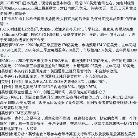
周二(9月29日)亚市尾盘，现货黄金基本持稳，现报1880美元/盎司左右。知名财经资
讯网站Economies.com周二最新撰文，对日内欧元/美元、英镑/美元、美元/日元和黄金
走势进行前瞻分
【汇市早知道】脱欧传闻沸沸扬扬 欧央行官员前后矛盾 为何外汇交易员誓要“信守承
诺”？
FX168财经报社(北美)讯 大家好，欢迎来到今天的汇市早知道。由麦克·奥尼尔先生
（Michael O'Neill）独家为FX168供稿，提供专业的外汇评论。周一（9月28日）：关
于英国脱欧进展的传言令英
[英镑]
IBMCorp：2020年第三季度营收176亿美元，市场预期174.39亿美元，去年同期
180.28亿美元。2020年第三季度每股盈利2.58美元，市场预期2.07美元，去年同期1.89
美元。
IBMCorp：2020年第三季度营收176亿美元，市场预期174.39亿美元，去年同期180.28
亿美元。2020年第三季度每股盈利2.58美元，市场预期2.07美元，去年同期1.89美元。
[英镑]
日本央行行长黑田东彦：美国通胀上涨只是暂时的，不会影响政策。
日本央行行长黑田东彦：美国通胀上涨只是暂时的，不会影响政策。
[英镑]
【行情】澳元兑美元AUD/USD日内走低0.50%，现报0.7674。
【行情】澳元兑美元AUD/USD日内走低0.50%，现报0.7674。
[英镑]
国际金价重上1800，创近三周新高，美联储先前可能多心了
周二(7月6日)，国际金价重新升至1800美元/盎司心理价位上方，创下6月17日以来新
高至1806.79美元/盎司，因美元回落提振了黄金需求。同时投资者在等待美联储6月会
议纪要以明确货币
[英镑]
FXTM富拓靠谱吗
要选择一家外汇交易平台，观察它靠不靠谱，往往都会去扒一扒它的官网，做一个详
细的了解，看一看监管安全、开户便捷度、交易品种......，这篇文章就来扒一扒FXTM
富拓这家平台。人尽皆
[英镑]
市场分析：英镑走软市场参与者等待英国央行利率决议及脱欧消息英镑兑美元