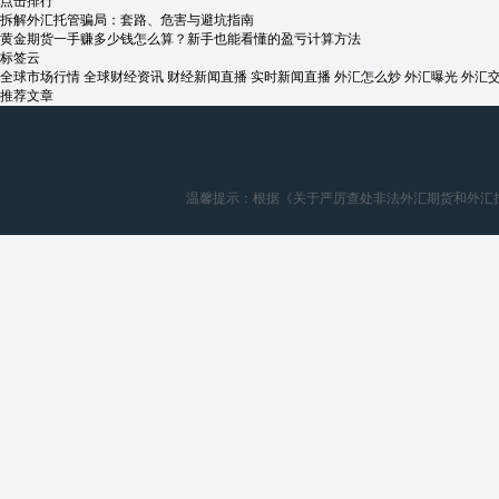
点击排行
拆解外汇托管骗局：套路、危害与避坑指南
黄金期货一手赚多少钱怎么算？新手也能看懂的盈亏计算方法
标签云
全球市场行情
全球财经资讯
财经新闻直播
实时新闻直播
外汇怎么炒
外汇曝光
外汇
推荐文章
温馨提示：根据《关于严厉查处非法外汇期货和外汇按