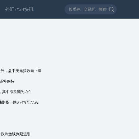
外汇7*24快讯
拉升，盘中美元指数向上逼
元还将保持
，其中涨跌额为-0.0
下跌0.74%至77.92
国财政刺激谈判延迟引