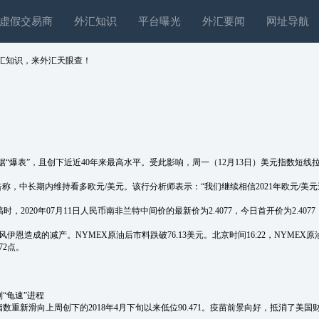
虚假交易商
外汇知识
平台曝光
外汇要闻
网址导航
汇知识，来外汇天眼查！
爆表”，且创下近近40年来最高水平。受此影响，周一（12月13日）美元指数短线
日)发布研究报告称，中长期内维持看多欧元/美元。该行分析师表示：“我们继续相信2021年欧元/美
，2020年07月11日人民币南非兰特中间价的最新价为2.4077，今日首开价为2.4077
造成的减产。NYMEX原油后市料跌破76.13美元。北京时间16:22，NYMEX原油期货
72点。
“龟速”进程
数重新滑向上周创下的2018年4月下旬以来低位90.471。疫苗前景向好，抵消了美