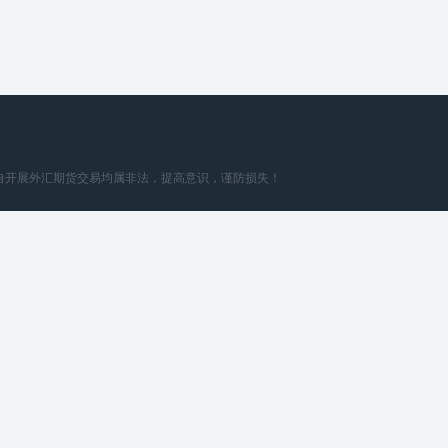
擅自开展外汇期货交易均属非法，提高意识，谨防损失！