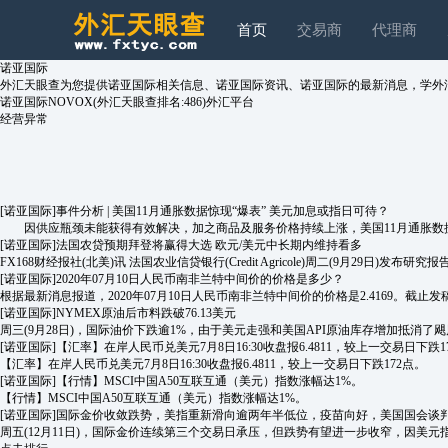
首页
交易商
代理商
诺亚国际
外汇天眼查为您提供诺亚国际相关信息、诺亚国际资讯、诺亚国际的最新消息，学外
诺亚国际NOVOX(外汇天眼查排名:486)外汇平台
经营异常
[诺亚国际]
事件分析 | 美国11月通胀数据惊现“爆表” 美元加息或指日可待？
因供应瓶颈未能获得有效解决，加之商品及服务价格持续上涨，美国11月通胀数据“
[诺亚国际]
法国农贷预期拜登将赢得大选 欧元/美元中长期内维持看多
FX168财经报社(北美)讯 法国农业信贷银行(Credit Agricole)周二(9月29
[诺亚国际]
2020年07月10日人民币南非兰特中间价的价格是多少？
根据最新消息报道，2020年07月10日人民币南非兰特中间价的价格是2.4169。截止发稿时
[诺亚国际]
NYMEX原油后市料跌破76.13美元
周三(9月28日)，国际油价下跌逾1%，由于美元走强和美国API原油库存增加抵消了飓风伊恩
[诺亚国际]
【汇率】在岸人民币兑美元7月8日16:30收盘报6.4811，较上一交易日下跌1
【汇率】在岸人民币兑美元7月8日16:30收盘报6.4811，较上一交易日下跌172点。
[诺亚国际]
【行情】MSCI中国A50互联互通（美元）指数涨幅达1%。
【行情】MSCI中国A50互联互通（美元）指数涨幅达1%。
[诺亚国际]
国际金价收敛跌势，美指重新滑向逾两年半低位，疫苗向好，美国国会谈判
周五(12月11日)，国际金价连续第三个交易日承压，但跌势有望进一步收窄，因美元指