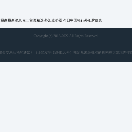
交易商最新消息
APP首页精选
外汇走势图
今日中国银行外汇牌价表
Copyright (c) 2018-2022 All Rights Reserved.
金交易活动的通知》（证监发字[1994]165号）规定凡未经批准的机构在大陆境内