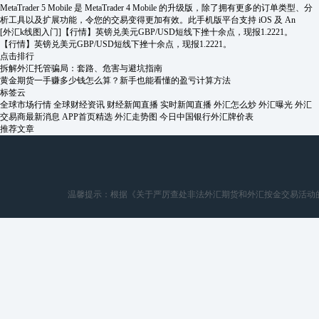
MetaTrader 5 Mobile 是 MetaTrader 4 Mobile 的升级版，除了拥有更多的订单类型、分
析工具以及扩展功能，令您的交易变得更加有效。此手机版平台支持 iOS 及 An
[外汇k线图入门]
【行情】英镑兑美元GBP/USD短线下挫十余点，现报1.2221。
【行情】英镑兑美元GBP/USD短线下挫十余点，现报1.2221。
点击排行
拆解外汇托管骗局：套路、危害与避坑指南
黄金期货一手赚多少钱怎么算？新手也能看懂的盈亏计算方法
标签云
全球市场行情
全球财经资讯
财经新闻直播
实时新闻直播
外汇怎么炒
外汇曝光
外汇
交易商最新消息
APP首页精选
外汇走势图
今日中国银行外汇牌价表
推荐文章
温馨提示：根据《关于严厉查处非法外汇期货和外汇按金交易活动的通