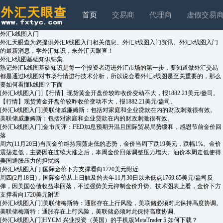
首页
交易商
代理商
虚假交易
外汇k线图入门
外汇天眼查为您提供外汇k线图入门相关信息、外汇k线图入门资讯、外汇k线图入门
的最新消息，学外汇知识，来外汇天眼查！
外汇k线图基础知识锦集
熟记外汇k线图基础知识是每一个投资者迈进外汇市场的第一步，要知道做外汇交易
都是通过k线图对市场行情进行技术分析，所以说会看外汇k线图是至关重要的，那么
要如何看懂k线图？下面
[外汇k线图入门]
【行情】现货黄金开盘价较昨收价变动不大，报1882.21美元/盎司。
【行情】现货黄金开盘价较昨收价变动不大，报1882.21美元/盎司。
[外汇k线图入门]
美联储威廉姆斯：包括对家庭和企业贷款在内的财政刺激很有效。
美联储威廉姆斯：包括对家庭和企业贷款在内的财政刺激很有效。
[外汇k线图入门]
金市周评：FED加息预期升温且国际贸易局势缓和，感恩节前金价回
落
周六(11月20日)当周金价维持震荡走低的态势，金价当周下跌19美元，跌幅1%。金价
震荡走低，主要因在连续大涨之后，本周金价回落调整压力增大。油价本周走低使得
美国通胀压力的担忧略
[外汇k线图入门]
国际金价下方支撑看向1720美元附近
周四(2月18日)，国际金价从上日触及的去年11月30日以来低点1769.65美元/盎司反
弹，因美国公债收益率回落，不过强势美元抑制金价升势。技术图表上看，金价下方
支撑看向1720美元附近
[外汇k线图入门]
美联储梅斯特：通胀存在上行风险，美联储必须对此保持高度协调。
美联储梅斯特：通胀存在上行风险，美联储必须对此保持高度协调。
[外汇k线图入门]
HYCM 兴业投资（英国）的手机版MetaTrader 5 如何下载？