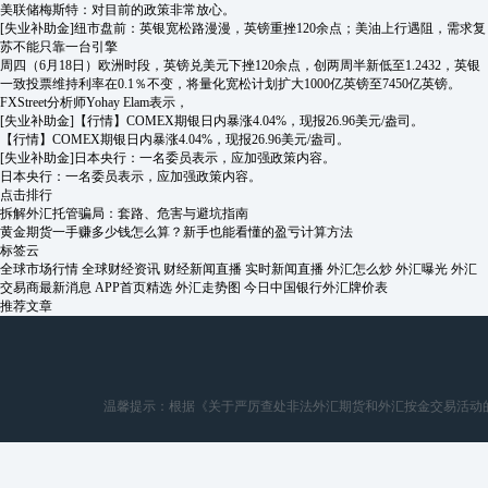
美联储梅斯特：对目前的政策非常放心。
[失业补助金]
纽市盘前：英银宽松路漫漫，英镑重挫120余点；美油上行遇阻，需求复
苏不能只靠一台引擎
周四（6月18日）欧洲时段，英镑兑美元下挫120余点，创两周半新低至1.2432，英银
一致投票维持利率在0.1％不变，将量化宽松计划扩大1000亿英镑至7450亿英镑。
FXStreet分析师Yohay Elam表示，
[失业补助金]
【行情】COMEX期银日内暴涨4.04%，现报26.96美元/盎司。
【行情】COMEX期银日内暴涨4.04%，现报26.96美元/盎司。
[失业补助金]
日本央行：一名委员表示，应加强政策内容。
日本央行：一名委员表示，应加强政策内容。
点击排行
拆解外汇托管骗局：套路、危害与避坑指南
黄金期货一手赚多少钱怎么算？新手也能看懂的盈亏计算方法
标签云
全球市场行情
全球财经资讯
财经新闻直播
实时新闻直播
外汇怎么炒
外汇曝光
外汇
交易商最新消息
APP首页精选
外汇走势图
今日中国银行外汇牌价表
推荐文章
温馨提示：根据《关于严厉查处非法外汇期货和外汇按金交易活动的通