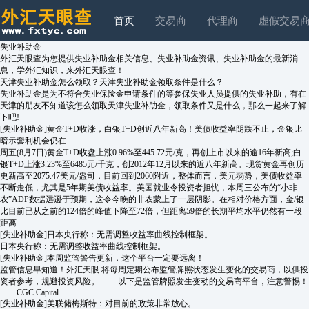
首页
交易商
代理商
虚假交易
失业补助金
外汇天眼查为您提供失业补助金相关信息、失业补助金资讯、失业补助金的最新消
息，学外汇知识，来外汇天眼查！
天津失业补助金怎么领取？天津失业补助金领取条件是什么？
失业补助金是为不符合失业保险金申请条件的等参保失业人员提供的失业补助，有在
天津的朋友不知道该怎么领取天津失业补助金，领取条件又是什么，那么一起来了解
下吧!
[失业补助金]
黄金T+D收涨，白银T+D创近八年新高！美债收益率阴跌不止，金银比
暗示套利机会仍在
周五(8月7日)黄金T+D收盘上涨0.96%至445.72元/克，再创上市以来的逾16年新高;白
银T+D上涨3.23%至6485元/千克，创2012年12月以来的近八年新高。现货黄金再创历
史新高至2075.47美元/盎司，目前回到2060附近，整体而言，美元弱势，美债收益率
不断走低，尤其是5年期美债收益率。美国就业令投资者担忧，本周三公布的“小非
农”ADP数据远逊于预期，这令今晚的非农蒙上了一层阴影。在相对价格方面，金/银
比目前已从之前的124倍的峰值下降至72倍，但距离59倍的长期平均水平仍然有一段
距离
[失业补助金]
日本央行称：无需调整收益率曲线控制框架。
日本央行称：无需调整收益率曲线控制框架。
[失业补助金]
本周监管警告更新，这个平台一定要远离！
监管信息早知道！外汇天眼 将每周定期公布监管牌照状态发生变化的交易商，以供投
资者参考，规避投资风险。 以下是监管牌照发生变动的交易商平台，注意警惕！
CGC Capital
[失业补助金]
美联储梅斯特：对目前的政策非常放心。