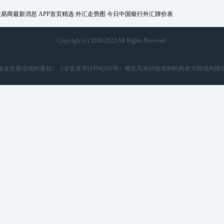
交易商最新消息
APP首页精选
外汇走势图
今日中国银行外汇牌价表
Copyright (c) 2018-2022 All Rights Reserved.
金交易活动的通知》（证监发字[1994]165号）规定凡未经批准的机构在大陆境内