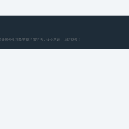
擅自开展外汇期货交易均属非法，提高意识，谨防损失！