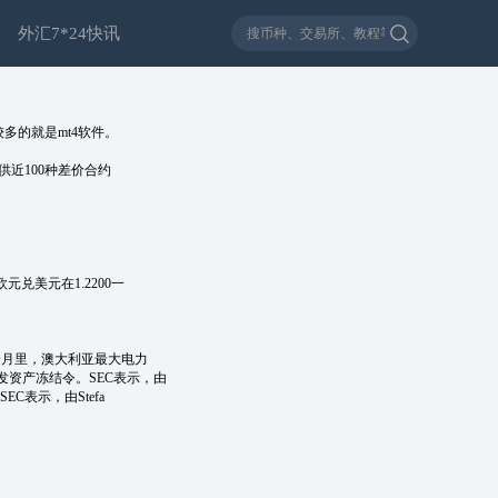
外汇7*24快讯
的就是mt4软件。
供近100种差价合约
美元在1.2200一
个月里，澳大利亚最大电力
司颁发资产冻结令。SEC表示，由
C表示，由Stefa