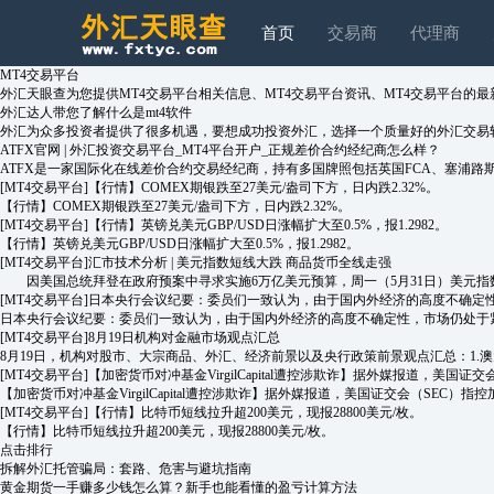
首页
交易商
代理商
MT4交易平台
外汇天眼查为您提供MT4交易平台相关信息、MT4交易平台资讯、MT4交易平台的
外汇达人带您了解什么是mt4软件
外汇为众多投资者提供了很多机遇，要想成功投资外汇，选择一个质量好的外汇交易软
ATFX官网 | 外汇投资交易平台_MT4平台开户_正规差价合约经纪商怎么样？
ATFX是一家国际化在线差价合约交易经纪商，持有多国牌照包括英国FCA、塞浦路斯C
[MT4交易平台]
【行情】COMEX期银跌至27美元/盎司下方，日内跌2.32%。
【行情】COMEX期银跌至27美元/盎司下方，日内跌2.32%。
[MT4交易平台]
【行情】英镑兑美元GBP/USD日涨幅扩大至0.5%，报1.2982。
【行情】英镑兑美元GBP/USD日涨幅扩大至0.5%，报1.2982。
[MT4交易平台]
汇市技术分析 | 美元指数短线大跌 商品货币全线走强
因美国总统拜登在政府预案中寻求实施6万亿美元预算，周一（5月31日）美元指数短线
[MT4交易平台]
日本央行会议纪要：委员们一致认为，由于国内外经济的高度不确定
日本央行会议纪要：委员们一致认为，由于国内外经济的高度不确定性，市场仍处于
[MT4交易平台]
8月19日机构对金融市场观点汇总
8月19日，机构对股市、大宗商品、外汇、经济前景以及央行政策前景观点汇总：1
[MT4交易平台]
【加密货币对冲基金VirgilCapital遭控涉欺诈】据外媒报道，美国证交
【加密货币对冲基金VirgilCapital遭控涉欺诈】据外媒报道，美国证交会（SEC）指控加
[MT4交易平台]
【行情】比特币短线拉升超200美元，现报28800美元/枚。
【行情】比特币短线拉升超200美元，现报28800美元/枚。
点击排行
拆解外汇托管骗局：套路、危害与避坑指南
黄金期货一手赚多少钱怎么算？新手也能看懂的盈亏计算方法