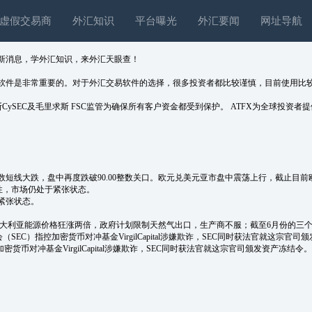
虚假交易商
外汇知识
平台曝光
外汇要闻
网址导航
最新消息，学外汇知识，来外汇天眼查！
件是非常重要的。对于外汇交易软件的选择，很多投资者都比较谨慎，目前使用比较多
ySEC及毛里求斯 FSC监管为确保所有客户资金都受到保护。 ATFX为全球投资者提
大跌，盘中再度跌破90.00整数关口。欧元兑美元亚市盘中震荡上行，截止目前欧元兑
性，市场仍处于紧张状态。
紧张状态。
.澳大利亚能源价格狂涨两倍，政府计划限制天然气出口，生产商不服；截至6月份的三
会（SEC）指控加密货币对冲基金VirgilCapital涉嫌欺诈，SEC同时获法官就这宗官
密货币对冲基金VirgilCapital涉嫌欺诈，SEC同时获法官就这宗官司颁发资产冻结令。SE