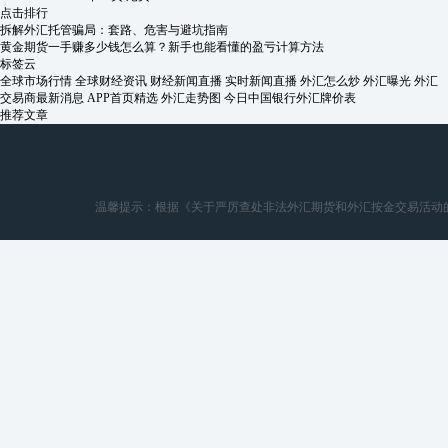
点击排行
拆解外汇托管骗局：套路、危害与避坑指南
黄金期货一手赚多少钱怎么算？新手也能看懂的盈亏计算方法
标签云
全球市场行情
全球财经资讯
财经新闻直播
实时新闻直播
外汇怎么炒
外汇曝光
外汇
交易商最新消息
APP首页精选
外汇走势图
今日中国银行外汇牌价表
推荐文章
温馨提示：根据《关于严厉查处非法外汇期货和外汇按金交易活动的通