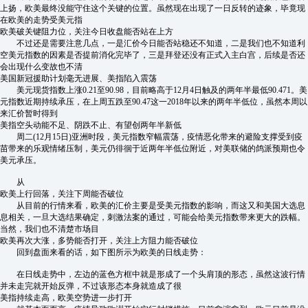
上扬，欧美最终没能守住这个关键的位置。虽然现在出现了一日反转的迹象，毕竟现
在欧美的走势受美元指
欧美破关键阻力位，关注今日收盘能否站在上方
不过还是需要注意几点，一是汇价今日能否站稳还不知道，二是我们也不知道利
空美元指数的因素是否提前消化完毕了，三是拜登还没有正式入主白宫，后续是否还
会出现什么变故也不清
美国新冠援助计划毫无进展、美指陷入震荡
美元现货指数上涨0.21至90.98，目前略高于12月4日触及的两年半最低90.471。美
元指数近期持续承压，在上周五跌至90.47这一2018年以来的两年半低位，虽然本周以
来汇价暂时得到
美指空头动能不足、阴跌不止、有望创两年半新低
周二(12月15日)亚洲时段，美元指数窄幅震荡，疫情恶化带来的避险支撑受到疫
苗带来的乐观情绪压制，美元仍徘徊于近两年半低位附近，对美联储的鸽派预期也令
美元承压。
从
欧美上行回落，关注下周能否破位
从目前的行情来看，欧美的汇价主要是受美元指数的影响，而这又和美国大选息
息相关，一旦大选结果确定，刺激法案的通过，可能会给美元指数带来更大的跌幅。
当然，我们也不清楚市场目
欧美再次大涨，多势能否打开，关注上方阻力能否破位
回到盘面来看的话，如下图所示为欧美的日线走势：
在日线走势中，左边的蓝色方框中就是形成了一个头肩顶的形态，虽然这波行情
并未走完就开始反弹，不过该形态本身就造成了很
美指持续走高，欧美空势进一步打开