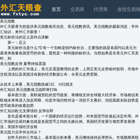
首页
交易商
代理商
虚假交易
美元指数
外汇天眼查为您提供美元指数相关信息、美元指数资讯、美元指数的最新消息，学外
汇知识，来外汇天眼查！
美元标价法的定义及特点讲解
第一：定义
美元标价法是什么?它有一个别称是纽约标价法，主要指的就是各国均以美元为
基准来衡量各国货币的价值，显然是一种间接的标价法。当然如果是非美元外汇买卖
时，则
美元指数反弹 夏季持续震荡
上周的外汇市场上，美元呈震荡整理的走势，上周五美元走势相对较弱，市场中
交投清淡以及美国没有新的经济数据公布，令美元走势受限。
从技术上来看，美元指数跌破5日、10日线支
外汇知识 美元指数保卫战即将打响
基本面方面，美联储宽松的货币政策，将继续支持全球最大经济体，市场相信美
联储未来将进入加息周期，但是市场仍然对这一消息不太看好。消息面跟实际趋势是
货币政策的收紧趋势
外汇知识欧元支撑强劲 反弹在即
首先是基本面分析，一个国家的经济运行趋势，对本国货币价值起决定作用。外
汇市场的交易对象也就是各国货币之间的兑换比例。美国经济发展引领世界发展潮
流，美国市场经济反映
美元阻力后市何去何从？
在昨天的外汇市场上，基本面分析来看，美元继续保持反弹势头。市场预期美联