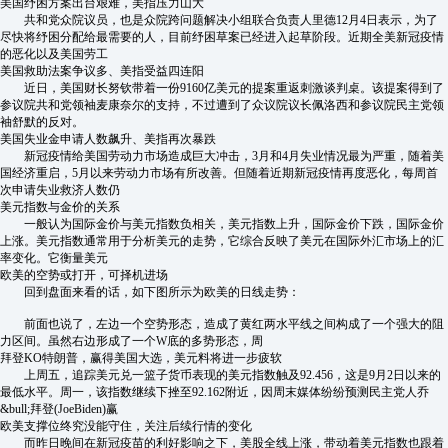
美国纾困方案出台艰难，美指压力山大
共和党众院议员，也是众院跨问题解决小组联合负责人里德12月4日表示，为了
尽快将纾困分配给最需要的人，目前纾困草案已经进入起草阶段。近期全美新冠疫情
的恶化以及美国劳工
美国救助法案争议多、美指受益四连阳
近日，美国财长努钦带着一份9160亿美元的提案重返刺激谈判桌。该提案得到了
参议院共和党领袖麦康奈尔的支持，不过遭到了众议院议长佩洛西和参议院民主党领
袖舒默的反对。
美国失业金申请人数飙升、美指再次暴跌
新冠疫情给美国劳动力市场造成巨大冲击，3月和4月失业情况最为严重，随着美
国经济重启，5月以来劳动力市场有所改善。但随着近期新冠疫情再度恶化，每周首
次申请失业救济人数仍
美元指数与金价的关系
一般认为国际金价与美元指数负相关，美元指数上升，国际金价下跌，国际金价
上涨。美元指数通常用于分析美元的走势，它综合反映了美元在国际外汇市场上的汇
率变化。它衡量美元
欧美的空势或打开，可择机进场
回到盘面来看的话，如下图所示为欧美的日线走势：
前面也说了，左边一个空势形态，造成了黄红两水平线之间构成了一个强大的阻
力区间。虽然右边形成了一个W底的多势形态，周
拜登KO特朗普，赢得美国大选，美元料将进一步疲软
上周五，追踪美元兑一篮子货币表现的美元指数触及92.456，这是9月2日以来的
最低水平。周一，该指数继续下挫至92.162附近，因周末媒体纷纷预测民主党人乔
&bull;拜登(JoeBiden)赢
欧美支撑位终究没能守住，关注后续行情的变化
而昨日晚间在新冠疫苗的利好影响之下，美股全线上涨，带动着美元指数也跟着