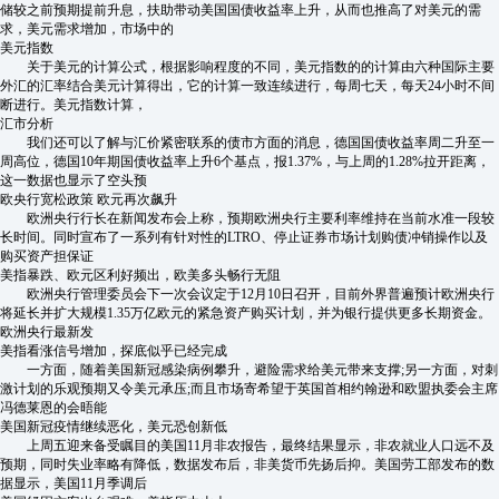
储较之前预期提前升息，扶助带动美国国债收益率上升，从而也推高了对美元的需
求，美元需求增加，市场中的
美元指数
关于美元的计算公式，根据影响程度的不同，美元指数的的计算由六种国际主要
外汇的汇率结合美元计算得出，它的计算一致连续进行，每周七天，每天24小时不间
断进行。美元指数计算，
汇市分析
我们还可以了解与汇价紧密联系的债市方面的消息，德国国债收益率周二升至一
周高位，德国10年期国债收益率上升6个基点，报1.37%，与上周的1.28%拉开距离，
这一数据也显示了空头预
欧央行宽松政策 欧元再次飙升
欧洲央行行长在新闻发布会上称，预期欧洲央行主要利率维持在当前水准一段较
长时间。同时宣布了一系列有针对性的LTRO、停止证券市场计划购债冲销操作以及
购买资产担保证
美指暴跌、欧元区利好频出，欧美多头畅行无阻
欧洲央行管理委员会下一次会议定于12月10日召开，目前外界普遍预计欧洲央行
将延长并扩大规模1.35万亿欧元的紧急资产购买计划，并为银行提供更多长期资金。
欧洲央行最新发
美指看涨信号增加，探底似乎已经完成
一方面，随着美国新冠感染病例攀升，避险需求给美元带来支撑;另一方面，对刺
激计划的乐观预期又令美元承压;而且市场寄希望于英国首相约翰逊和欧盟执委会主席
冯德莱恩的会晤能
美国新冠疫情继续恶化，美元恐创新低
上周五迎来备受瞩目的美国11月非农报告，最终结果显示，非农就业人口远不及
预期，同时失业率略有降低，数据发布后，非美货币先扬后抑。美国劳工部发布的数
据显示，美国11月季调后