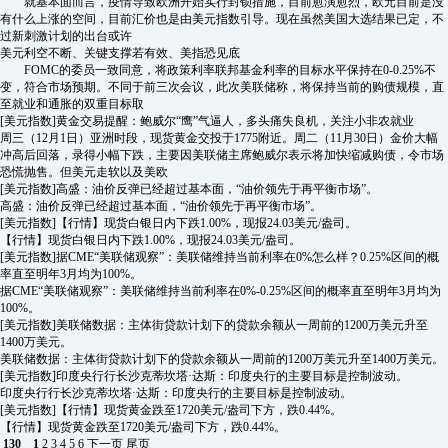
就基本面而言，疫情导致欧洲开始实行封锁措施，目前愈演愈烈，欧元目前是没
有什么上涨的空间，目前汇价也是由美元指数引导。现在虽然美国大选结果已定，不
过新刺激计划的出台或许
美元利空不断、关键支撑若有效、美指恐见底
FOMC的委员一致同意，将政策利率联邦基金利率的目标水平保持在0-0.25%不
变，符合市场预期。不同于前三次会议，此次美联储称，将保持当前的购债规模，直
至就业和通胀的双重目标取
[美元指数]
黄金交易提醒：鲍威尔“鹰”气逼人，多头痛失良机，关注小非农就业
周三（12月1日）亚洲时段，现货黄金交投于1775附近。周二（11月30日）金价大幅
冲高后回落，录得小幅下跌，主要因美联储主席鲍威尔表示将加快缩减购债，令市场
恐慌抛售。但美元走软以及美欧
[美元指数]
高盛：油价反弹已经超过基本面，“油价领先于再平衡市场”。
高盛：油价反弹已经超过基本面，“油价领先于再平衡市场”。
[美元指数]
【行情】现货白银日内下跌1.00%，现报24.03美元/盎司。
【行情】现货白银日内下跌1.00%，现报24.03美元/盎司。
[美元指数]
据CME“美联储观察”：美联储维持当前利率在0%怎么样？0.25%区间的概
率直至明年3月均为100%。
据CME“美联储观察”：美联储维持当前利率在0%-0.25%区间的概率直至明年3月均为
100%。
[美元指数]
美联储数据：主体街贷款计划下的贷款余额从一周前的1200万美元升至
1400万美元。
美联储数据：主体街贷款计划下的贷款余额从一周前的1200万美元升至1400万美元。
[美元指数]
印度央行行长沙克蒂坎塔·达斯：印度央行的主要目标是控制波动。
印度央行行长沙克蒂坎塔·达斯：印度央行的主要目标是控制波动。
[美元指数]
【行情】现货黄金跌至1720美元/盎司下方，跌0.44%。
【行情】现货黄金跌至1720美元/盎司下方，跌0.44%。
130
1
2
3
4
5
6
下一页
尾页