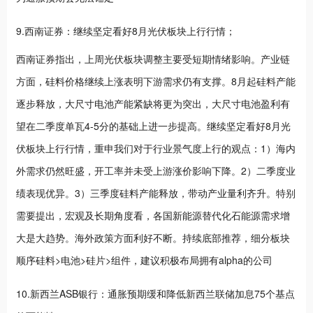
9.西南证券：继续坚定看好8月光伏板块上行行情；
西南证券指出，上周光伏板块调整主要受短期情绪影响。产业链
方面，硅料价格继续上涨表明下游需求仍有支撑。8月起硅料产能
逐步释放，大尺寸电池产能紧缺将更为突出，大尺寸电池盈利有
望在二季度单瓦4-5分的基础上进一步提高。继续坚定看好8月光
伏板块上行行情，重申我们对于行业景气度上行的观点：1）海内
外需求仍然旺盛，开工率并未受上游涨价影响下降。2）二季度业
绩表现优异。3）三季度硅料产能释放，带动产业量利齐升。特别
需要提出，宏观及长期角度看，各国新能源替代化石能源需求增
大是大趋势。海外政策方面利好不断。持续底部推荐，细分板块
顺序硅料>电池>硅片>组件，建议积极布局拥有alpha的公司
10.新西兰ASB银行：通胀预期缓和降低新西兰联储加息75个基点