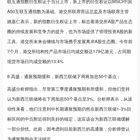
联互通指数衍生权证于当日上市，新上市的衍生权证以MSCI中国
A50互联互通指数为基础。港交所联席营运总监及市场联席主管
姚嘉仁表示，新的指数衍生权证上市，标志着港交所A股产品生态
圈的持续发展和竞争力的提升，也为市场提供了管理投资A股的新
工具。港交所未来会继续与市场携手发展离岸A股生态圈。今年前
7个月，港交所结构性产品市场日均成交额达179亿港元，占同期
现货市场日均成交额的13.4%
8.高盛：通胀预期缓和，新西兰联储下周将加息50个基点；
高盛分析师指出，尽管第三季度通胀预期有所缓和，但他们坚持
认为新西兰联储将在下周加息50个基点至3%。分析师表示，从波
动性来看，他们注意到中长期通胀预期仍然在新西兰联储1-3%目
标区间的中点附近得到良好的锚定，这应该会为新西兰联储缓解
一部分担忧。此前，因考虑到目前新西兰的高通胀，分析师曾认
为通胀预期会无法锚定