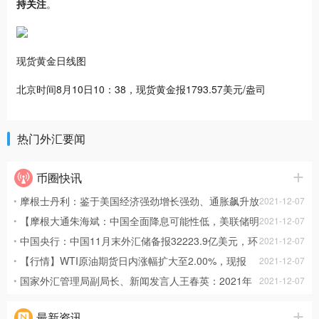
持关注
。
现货黄金日线图
北京时间8月10日10：38，现货黄金报1793.57美元/盎司
热门外汇要闻
币圈快讯
摩根士丹利：鉴于美国经济强劲增长强劲、通胀飙升放
2021-12-07
缓但仍高于正常水平，以及美联储对加息保持耐心，预计截至明年
【摩根大通朱海斌：中国全面降息可能性低，美联储明
2021-12-07
12月，美国十年期国债收益率将升至2.1%。
年料加息2次】摩根大通中国首席经济学家朱海斌表示，在他看来，
中国央行：中国11月末外汇储备报32223.9亿美元，环
2021-12-07
未来降息的可能性较小，中国央行更倾向于结构性政策。“目前央行
比增加47.8亿美元。
【行情】WTI原油期货日内涨幅扩大至2.00%，现报
2021-12-07
更多强调经济结构转型，所以央行的
70.88美元/桶。
国家外汇管理局副局长、新闻发言人王春英：2021年
2021-12-07
11月，外汇市场交易保持活跃，跨境资金流动总体平稳。国际金融
最新资讯